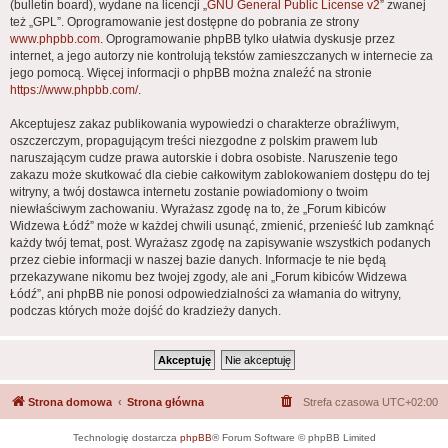
(bulletin board), wydane na licencji „
GNU General Public License v2
” zwanej
też „GPL”. Oprogramowanie jest dostępne do pobrania ze strony
www.phpbb.com
. Oprogramowanie phpBB tylko ułatwia dyskusje przez
internet, a jego autorzy nie kontrolują tekstów zamieszczanych w internecie za
jego pomocą. Więcej informacji o phpBB można znaleźć na stronie
https://www.phpbb.com/
.
Akceptujesz zakaz publikowania wypowiedzi o charakterze obraźliwym,
oszczerczym, propagującym treści niezgodne z polskim prawem lub
naruszającym cudze prawa autorskie i dobra osobiste. Naruszenie tego
zakazu może skutkować dla ciebie całkowitym zablokowaniem dostępu do tej
witryny, a twój dostawca internetu zostanie powiadomiony o twoim
niewłaściwym zachowaniu. Wyrażasz zgodę na to, że „Forum kibiców
Widzewa Łódź” może w każdej chwili usunąć, zmienić, przenieść lub zamknąć
każdy twój temat, post. Wyrażasz zgodę na zapisywanie wszystkich podanych
przez ciebie informacji w naszej bazie danych. Informacje te nie będą
przekazywane nikomu bez twojej zgody, ale ani „Forum kibiców Widzewa
Łódź”, ani phpBB nie ponosi odpowiedzialności za włamania do witryny,
podczas których może dojść do kradzieży danych.
Strona domowa
Strona główna
Strefa czasowa
UTC+02:00
Technologię dostarcza
phpBB
® Forum Software © phpBB Limited