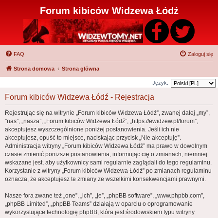
Forum kibiców Widzewa Łódź
FAQ
Zaloguj się
Strona domowa
Strona główna
Język:
Forum kibiców Widzewa Łódź - Rejestracja
Rejestrując się na witrynie „Forum kibiców Widzewa Łódź”, zwanej dalej „my”,
”nas”, „nasza”, „Forum kibiców Widzewa Łódź”, „https://ewidzew.pl/forum”,
akceptujesz wyszczególnione poniżej postanowienia. Jeśli ich nie
akceptujesz, opuść to miejsce, naciskając przycisk „Nie akceptuję”.
Administracja witryny „Forum kibiców Widzewa Łódź” ma prawo w dowolnym
czasie zmienić poniższe postanowienia, informując cię o zmianach, niemniej
wskazane jest, aby użytkownicy sami regularnie zaglądali do tego regulaminu.
Korzystanie z witryny „Forum kibiców Widzewa Łódź” po zmianach regulaminu
oznacza, że akceptujesz te zmiany ze wszelkimi konsekwencjami prawnymi.
Nasze fora zwane też „one”, „ich”, „je”, „phpBB software”, „www.phpbb.com”,
„phpBB Limited”, „phpBB Teams” działają w oparciu o oprogramowanie
wykorzystujące technologię phpBB, która jest środowiskiem typu witryny