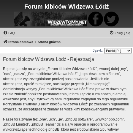
Forum kibiców Widzewa Łódź
FAQ
Zaloguj się
Strona domowa
Strona główna
Język:
Forum kibiców Widzewa Łódź - Rejestracja
Rejestrując się na witrynie „Forum kibiców Widzewa Łódź”, zwanej dalej „my”,
”nas”, „nasza”, „Forum kibiców Widzewa Łódź”, „https://ewidzew.pl/forum”,
akceptujesz wyszczególnione poniżej postanowienia. Jeśli ich nie
akceptujesz, opuść to miejsce, naciskając przycisk „Nie akceptuję”.
Administracja witryny „Forum kibiców Widzewa Łódź” ma prawo w dowolnym
czasie zmienić poniższe postanowienia, informując cię o zmianach, niemniej
wskazane jest, aby użytkownicy sami regularnie zaglądali do tego regulaminu.
Korzystanie z witryny „Forum kibiców Widzewa Łódź” po zmianach regulaminu
oznacza, że akceptujesz te zmiany ze wszelkimi konsekwencjami prawnymi.
Nasze fora zwane też „one”, „ich”, „je”, „phpBB software”, „www.phpbb.com”,
„phpBB Limited”, „phpBB Teams” działają w oparciu o oprogramowanie
wykorzystujące technologię phpBB, która jest środowiskiem typu witryny