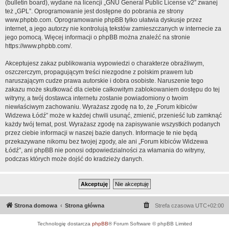
(bulletin board), wydane na licencji „
GNU General Public License v2
” zwanej
też „GPL”. Oprogramowanie jest dostępne do pobrania ze strony
www.phpbb.com
. Oprogramowanie phpBB tylko ułatwia dyskusje przez
internet, a jego autorzy nie kontrolują tekstów zamieszczanych w internecie za
jego pomocą. Więcej informacji o phpBB można znaleźć na stronie
https://www.phpbb.com/
.
Akceptujesz zakaz publikowania wypowiedzi o charakterze obraźliwym,
oszczerczym, propagującym treści niezgodne z polskim prawem lub
naruszającym cudze prawa autorskie i dobra osobiste. Naruszenie tego
zakazu może skutkować dla ciebie całkowitym zablokowaniem dostępu do tej
witryny, a twój dostawca internetu zostanie powiadomiony o twoim
niewłaściwym zachowaniu. Wyrażasz zgodę na to, że „Forum kibiców
Widzewa Łódź” może w każdej chwili usunąć, zmienić, przenieść lub zamknąć
każdy twój temat, post. Wyrażasz zgodę na zapisywanie wszystkich podanych
przez ciebie informacji w naszej bazie danych. Informacje te nie będą
przekazywane nikomu bez twojej zgody, ale ani „Forum kibiców Widzewa
Łódź”, ani phpBB nie ponosi odpowiedzialności za włamania do witryny,
podczas których może dojść do kradzieży danych.
Strona domowa
Strona główna
Strefa czasowa
UTC+02:00
Technologię dostarcza
phpBB
® Forum Software © phpBB Limited