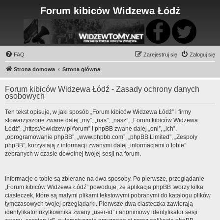
Forum kibiców Widzewa Łódź
FAQ
Zarejestruj się
Zaloguj się
Strona domowa
Strona główna
Forum kibiców Widzewa Łódź - Zasady ochrony danych
osobowych
Ten tekst opisuje, w jaki sposób „Forum kibiców Widzewa Łódź” i firmy
stowarzyszone zwane dalej „my”, „nas”, „nasz”, „Forum kibiców Widzewa
Łódź”, „https://ewidzew.pl/forum” i phpBB zwane dalej „oni”, „ich”,
„oprogramowanie phpBB”, „www.phpbb.com”, „phpBB Limited”, „Zespoły
phpBB”, korzystają z informacji zwanymi dalej „informacjami o tobie”
zebranych w czasie dowolnej twojej sesji na forum.
Informacje o tobie są zbierane na dwa sposoby. Po pierwsze, przeglądanie
„Forum kibiców Widzewa Łódź” powoduje, że aplikacja phpBB tworzy kilka
ciasteczek, które są małymi plikami tekstowymi pobranymi do katalogu plików
tymczasowych twojej przeglądarki. Pierwsze dwa ciasteczka zawierają
identyfikator użytkownika zwany „user-id” i anonimowy identyfikator sesji