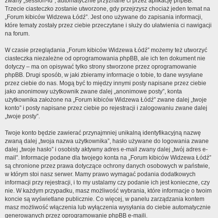
zwany „session-id”, automatycznie przyznane ci przez aplikację phpBB.
Trzecie ciasteczko zostanie utworzone, gdy przejrzysz chociaż jeden temat na
„Forum kibiców Widzewa Łódź”. Jest ono używane do zapisania informacji,
które tematy zostały przez ciebie przeczytane i służy do ułatwienia ci nawigacji
na forum.
W czasie przeglądania „Forum kibiców Widzewa Łódź” możemy też utworzyć
ciasteczka niezależne od oprogramowania phpBB, ale ich ten dokument nie
dotyczy – ma on opisywać tylko strony stworzone przez oprogramowanie
phpBB. Drugi sposób, w jaki zbieramy informacje o tobie, to dane wysyłane
przez ciebie do nas. Mogą być to między innymi posty napisane przez ciebie
jako anonimowy użytkownik zwane dalej „anonimowe posty”, konta
użytkownika założone na „Forum kibiców Widzewa Łódź” zwane dalej „twoje
konto” i posty napisane przez ciebie po rejestracji i zalogowaniu zwane dalej
„twoje posty”.
Twoje konto będzie zawierać przynajmniej unikalną identyfikacyjną nazwę
zwaną dalej „twoja nazwa użytkownika”, hasło używane do logowania zwane
dalej „twoje hasło” i osobisty aktywny adres e-mail zwany dalej „twój adres e-
mail”. Informacje podane dla twojego konta na „Forum kibiców Widzewa Łódź”
są chronione przez prawa dotyczące ochrony danych osobowych w państwie,
w którym stoi nasz serwer. Mamy prawo wymagać podania dodatkowych
informacji przy rejestracji, i to my ustalamy czy podanie ich jest konieczne, czy
nie. W każdym przypadku, masz możliwość wybrania, które informacje o twoim
koncie są wyświetlane publicznie. Co więcej, w panelu zarządzania kontem
masz możliwość włączenia lub wyłączenia wysyłania do ciebie automatycznie
generowanych przez oprogramowanie phpBB e-maili.