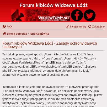
Forum kibiców Widzewa Łódź
FAQ
Zarejestruj się
Zaloguj się
Strona domowa
Strona główna
Forum kibiców Widzewa Łódź - Zasady ochrony danych
osobowych
Ten tekst opisuje, w jaki sposób „Forum kibiców Widzewa Łódź” i firmy
stowarzyszone zwane dalej „my”, „nas”, „nasz”, „Forum kibiców Widzewa
Łódź”, „https://ewidzew.pl/forum” i phpBB zwane dalej „oni”, „ich”,
„oprogramowanie phpBB”, „www.phpbb.com”, „phpBB Limited”, „Zespoły
phpBB”, korzystają z informacji zwanymi dalej „informacjami o tobie”
zebranych w czasie dowolnej twojej sesji na forum.
Informacje o tobie są zbierane na dwa sposoby. Po pierwsze, przeglądanie
„Forum kibiców Widzewa Łódź” powoduje, że aplikacja phpBB tworzy kilka
ciasteczek, które są małymi plikami tekstowymi pobranymi do katalogu plików
tymczasowych twojej przeglądarki. Pierwsze dwa ciasteczka zawierają
identyfikator użytkownika zwany „user-id” i anonimowy identyfikator sesji