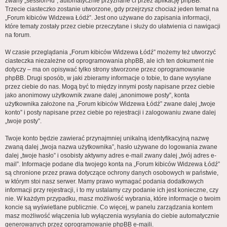
zwany „session-id”, automatycznie przyznane ci przez aplikację phpBB.
Trzecie ciasteczko zostanie utworzone, gdy przejrzysz chociaż jeden temat na
„Forum kibiców Widzewa Łódź”. Jest ono używane do zapisania informacji,
które tematy zostały przez ciebie przeczytane i służy do ułatwienia ci nawigacji
na forum.
W czasie przeglądania „Forum kibiców Widzewa Łódź” możemy też utworzyć
ciasteczka niezależne od oprogramowania phpBB, ale ich ten dokument nie
dotyczy – ma on opisywać tylko strony stworzone przez oprogramowanie
phpBB. Drugi sposób, w jaki zbieramy informacje o tobie, to dane wysyłane
przez ciebie do nas. Mogą być to między innymi posty napisane przez ciebie
jako anonimowy użytkownik zwane dalej „anonimowe posty”, konta
użytkownika założone na „Forum kibiców Widzewa Łódź” zwane dalej „twoje
konto” i posty napisane przez ciebie po rejestracji i zalogowaniu zwane dalej
„twoje posty”.
Twoje konto będzie zawierać przynajmniej unikalną identyfikacyjną nazwę
zwaną dalej „twoja nazwa użytkownika”, hasło używane do logowania zwane
dalej „twoje hasło” i osobisty aktywny adres e-mail zwany dalej „twój adres e-
mail”. Informacje podane dla twojego konta na „Forum kibiców Widzewa Łódź”
są chronione przez prawa dotyczące ochrony danych osobowych w państwie,
w którym stoi nasz serwer. Mamy prawo wymagać podania dodatkowych
informacji przy rejestracji, i to my ustalamy czy podanie ich jest konieczne, czy
nie. W każdym przypadku, masz możliwość wybrania, które informacje o twoim
koncie są wyświetlane publicznie. Co więcej, w panelu zarządzania kontem
masz możliwość włączenia lub wyłączenia wysyłania do ciebie automatycznie
generowanych przez oprogramowanie phpBB e-maili.