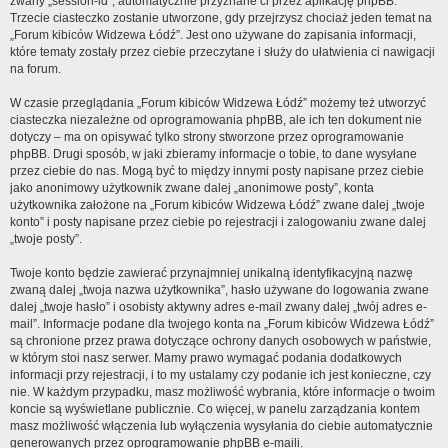
zwany „session-id”, automatycznie przyznane ci przez aplikację phpBB.
Trzecie ciasteczko zostanie utworzone, gdy przejrzysz chociaż jeden temat na
„Forum kibiców Widzewa Łódź”. Jest ono używane do zapisania informacji,
które tematy zostały przez ciebie przeczytane i służy do ułatwienia ci nawigacji
na forum.
W czasie przeglądania „Forum kibiców Widzewa Łódź” możemy też utworzyć
ciasteczka niezależne od oprogramowania phpBB, ale ich ten dokument nie
dotyczy – ma on opisywać tylko strony stworzone przez oprogramowanie
phpBB. Drugi sposób, w jaki zbieramy informacje o tobie, to dane wysyłane
przez ciebie do nas. Mogą być to między innymi posty napisane przez ciebie
jako anonimowy użytkownik zwane dalej „anonimowe posty”, konta
użytkownika założone na „Forum kibiców Widzewa Łódź” zwane dalej „twoje
konto” i posty napisane przez ciebie po rejestracji i zalogowaniu zwane dalej
„twoje posty”.
Twoje konto będzie zawierać przynajmniej unikalną identyfikacyjną nazwę
zwaną dalej „twoja nazwa użytkownika”, hasło używane do logowania zwane
dalej „twoje hasło” i osobisty aktywny adres e-mail zwany dalej „twój adres e-
mail”. Informacje podane dla twojego konta na „Forum kibiców Widzewa Łódź”
są chronione przez prawa dotyczące ochrony danych osobowych w państwie,
w którym stoi nasz serwer. Mamy prawo wymagać podania dodatkowych
informacji przy rejestracji, i to my ustalamy czy podanie ich jest konieczne, czy
nie. W każdym przypadku, masz możliwość wybrania, które informacje o twoim
koncie są wyświetlane publicznie. Co więcej, w panelu zarządzania kontem
masz możliwość włączenia lub wyłączenia wysyłania do ciebie automatycznie
generowanych przez oprogramowanie phpBB e-maili.