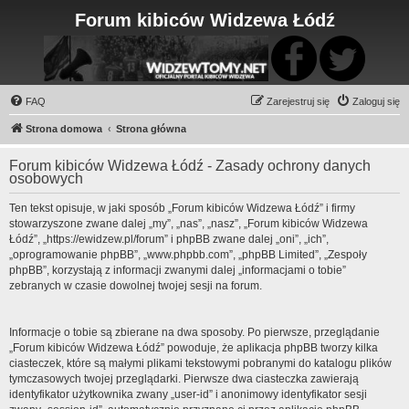
Forum kibiców Widzewa Łódź
FAQ
Zarejestruj się
Zaloguj się
Strona domowa
Strona główna
Forum kibiców Widzewa Łódź - Zasady ochrony danych
osobowych
Ten tekst opisuje, w jaki sposób „Forum kibiców Widzewa Łódź” i firmy
stowarzyszone zwane dalej „my”, „nas”, „nasz”, „Forum kibiców Widzewa
Łódź”, „https://ewidzew.pl/forum” i phpBB zwane dalej „oni”, „ich”,
„oprogramowanie phpBB”, „www.phpbb.com”, „phpBB Limited”, „Zespoły
phpBB”, korzystają z informacji zwanymi dalej „informacjami o tobie”
zebranych w czasie dowolnej twojej sesji na forum.
Informacje o tobie są zbierane na dwa sposoby. Po pierwsze, przeglądanie
„Forum kibiców Widzewa Łódź” powoduje, że aplikacja phpBB tworzy kilka
ciasteczek, które są małymi plikami tekstowymi pobranymi do katalogu plików
tymczasowych twojej przeglądarki. Pierwsze dwa ciasteczka zawierają
identyfikator użytkownika zwany „user-id” i anonimowy identyfikator sesji