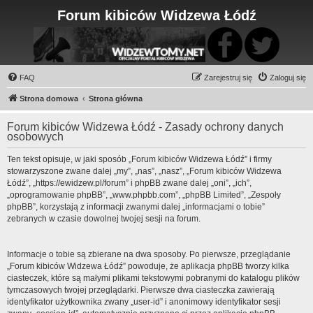
Forum kibiców Widzewa Łódź
FAQ
Zarejestruj się
Zaloguj się
Strona domowa
Strona główna
Forum kibiców Widzewa Łódź - Zasady ochrony danych
osobowych
Ten tekst opisuje, w jaki sposób „Forum kibiców Widzewa Łódź” i firmy
stowarzyszone zwane dalej „my”, „nas”, „nasz”, „Forum kibiców Widzewa
Łódź”, „https://ewidzew.pl/forum” i phpBB zwane dalej „oni”, „ich”,
„oprogramowanie phpBB”, „www.phpbb.com”, „phpBB Limited”, „Zespoły
phpBB”, korzystają z informacji zwanymi dalej „informacjami o tobie”
zebranych w czasie dowolnej twojej sesji na forum.
Informacje o tobie są zbierane na dwa sposoby. Po pierwsze, przeglądanie
„Forum kibiców Widzewa Łódź” powoduje, że aplikacja phpBB tworzy kilka
ciasteczek, które są małymi plikami tekstowymi pobranymi do katalogu plików
tymczasowych twojej przeglądarki. Pierwsze dwa ciasteczka zawierają
identyfikator użytkownika zwany „user-id” i anonimowy identyfikator sesji