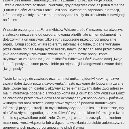
zwany „session-id”, automatycznie przyznane ci przez aplikację phpBB.
Trzecie ciasteczko zostanie utworzone, gdy przejrzysz chociaż jeden temat na
„Forum kibiców Widzewa Łódź”. Jest ono używane do zapisania informacji,
które tematy zostały przez ciebie przeczytane i służy do ułatwienia ci nawigacji
na forum.
W czasie przeglądania „Forum kibiców Widzewa Łódź” możemy też utworzyć
ciasteczka niezależne od oprogramowania phpBB, ale ich ten dokument nie
dotyczy – ma on opisywać tylko strony stworzone przez oprogramowanie
phpBB. Drugi sposób, w jaki zbieramy informacje o tobie, to dane wysyłane
przez ciebie do nas. Mogą być to między innymi posty napisane przez ciebie
jako anonimowy użytkownik zwane dalej „anonimowe posty”, konta
użytkownika założone na „Forum kibiców Widzewa Łódź” zwane dalej „twoje
konto” i posty napisane przez ciebie po rejestracji i zalogowaniu zwane dalej
„twoje posty”.
Twoje konto będzie zawierać przynajmniej unikalną identyfikacyjną nazwę
zwaną dalej „twoja nazwa użytkownika”, hasło używane do logowania zwane
dalej „twoje hasło” i osobisty aktywny adres e-mail zwany dalej „twój adres e-
mail”. Informacje podane dla twojego konta na „Forum kibiców Widzewa Łódź”
są chronione przez prawa dotyczące ochrony danych osobowych w państwie,
w którym stoi nasz serwer. Mamy prawo wymagać podania dodatkowych
informacji przy rejestracji, i to my ustalamy czy podanie ich jest konieczne, czy
nie. W każdym przypadku, masz możliwość wybrania, które informacje o twoim
koncie są wyświetlane publicznie. Co więcej, w panelu zarządzania kontem
masz możliwość włączenia lub wyłączenia wysyłania do ciebie automatycznie
generowanych przez oprogramowanie phpBB e-maili.