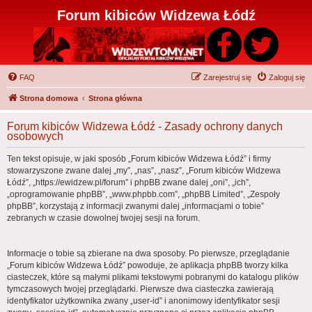
Forum kibiców Widzewa Łódź
FAQ
Zarejestruj się
Zaloguj się
Strona domowa
Strona główna
Forum kibiców Widzewa Łódź - Zasady ochrony danych
osobowych
Ten tekst opisuje, w jaki sposób „Forum kibiców Widzewa Łódź” i firmy
stowarzyszone zwane dalej „my”, „nas”, „nasz”, „Forum kibiców Widzewa
Łódź”, „https://ewidzew.pl/forum” i phpBB zwane dalej „oni”, „ich”,
„oprogramowanie phpBB”, „www.phpbb.com”, „phpBB Limited”, „Zespoły
phpBB”, korzystają z informacji zwanymi dalej „informacjami o tobie”
zebranych w czasie dowolnej twojej sesji na forum.
Informacje o tobie są zbierane na dwa sposoby. Po pierwsze, przeglądanie
„Forum kibiców Widzewa Łódź” powoduje, że aplikacja phpBB tworzy kilka
ciasteczek, które są małymi plikami tekstowymi pobranymi do katalogu plików
tymczasowych twojej przeglądarki. Pierwsze dwa ciasteczka zawierają
identyfikator użytkownika zwany „user-id” i anonimowy identyfikator sesji