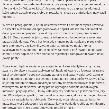
zwany „session-id”, automatycznie przyznane ci przez aplikację phpBB.
Trzecie ciasteczko zostanie utworzone, gdy przejrzysz chociaż jeden temat na
„Forum kibiców Widzewa Łódź”. Jest ono używane do zapisania informacji,
które tematy zostały przez ciebie przeczytane i służy do ułatwienia ci nawigacji
na forum.
W czasie przeglądania „Forum kibiców Widzewa Łódź” możemy też utworzyć
ciasteczka niezależne od oprogramowania phpBB, ale ich ten dokument nie
dotyczy – ma on opisywać tylko strony stworzone przez oprogramowanie
phpBB. Drugi sposób, w jaki zbieramy informacje o tobie, to dane wysyłane
przez ciebie do nas. Mogą być to między innymi posty napisane przez ciebie
jako anonimowy użytkownik zwane dalej „anonimowe posty”, konta
użytkownika założone na „Forum kibiców Widzewa Łódź” zwane dalej „twoje
konto” i posty napisane przez ciebie po rejestracji i zalogowaniu zwane dalej
„twoje posty”.
Twoje konto będzie zawierać przynajmniej unikalną identyfikacyjną nazwę
zwaną dalej „twoja nazwa użytkownika”, hasło używane do logowania zwane
dalej „twoje hasło” i osobisty aktywny adres e-mail zwany dalej „twój adres e-
mail”. Informacje podane dla twojego konta na „Forum kibiców Widzewa Łódź”
są chronione przez prawa dotyczące ochrony danych osobowych w państwie,
w którym stoi nasz serwer. Mamy prawo wymagać podania dodatkowych
informacji przy rejestracji, i to my ustalamy czy podanie ich jest konieczne, czy
nie. W każdym przypadku, masz możliwość wybrania, które informacje o twoim
koncie są wyświetlane publicznie. Co więcej, w panelu zarządzania kontem
masz możliwość włączenia lub wyłączenia wysyłania do ciebie automatycznie
generowanych przez oprogramowanie phpBB e-maili.