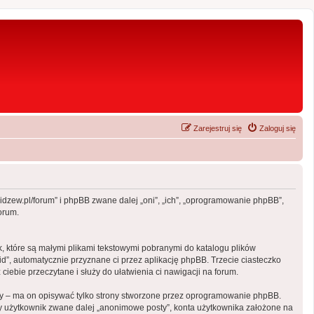
Zarejestruj się
Zaloguj się
widzew.pl/forum” i phpBB zwane dalej „oni”, „ich”, „oprogramowanie phpBB”,
orum.
, które są małymi plikami tekstowymi pobranymi do katalogu plików
id”, automatycznie przyznane ci przez aplikację phpBB. Trzecie ciasteczko
iebie przeczytane i służy do ułatwienia ci nawigacji na forum.
y – ma on opisywać tylko strony stworzone przez oprogramowanie phpBB.
wy użytkownik zwane dalej „anonimowe posty”, konta użytkownika założone na