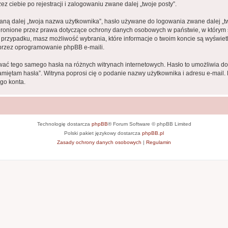
z ciebie po rejestracji i zalogowaniu zwane dalej „twoje posty”.
ną dalej „twoja nazwa użytkownika”, hasło używane do logowania zwane dalej „twoj
hronione przez prawa dotyczące ochrony danych osobowych w państwie, w którym
żdym przypadku, masz możliwość wybrania, które informacje o twoim koncie są wyśw
przez oprogramowanie phpBB e-maili.
ywać tego samego hasła na różnych witrynach internetowych. Hasło to umożliwia d
e pamiętam hasła”. Witryna poprosi cię o podanie nazwy użytkownika i adresu e-ma
go konta.
Technologię dostarcza
phpBB
® Forum Software © phpBB Limited
Polski pakiet językowy dostarcza
phpBB.pl
Zasady ochrony danych osobowych
|
Regulamin