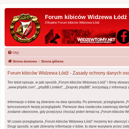
Forum kibiców Widzewa Łódź
Oficjalne Forum kibiców Widzewa Łódź
FAQ
Strona domowa
Strona główna
Forum kibiców Widzewa Łódź - Zasady ochrony danych o
Ten tekst opisuje, w jaki sposób „Forum kibiców Widzewa Łódź” i firmy stowar
„www.phpbb.com”, „phpBB Limited”, „Zespoły phpBB”, korzystają z informacji z
Informacje o tobie są zbierane na dwa sposoby. Po pierwsze, przeglądanie „
tymczasowych twojej przeglądarki. Pierwsze dwa ciasteczka zawierają identyfi
zostanie utworzone, gdy przejrzysz chociaż jeden temat na „Forum kibiców Wid
W czasie przeglądania „Forum kibiców Widzewa Łódź” możemy też utworzyć c
Drugi sposób, w jaki zbieramy informacje o tobie, to dane wysyłane przez c