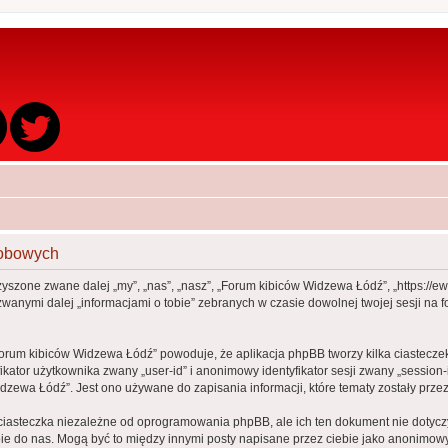
sobowych
zyszone zwane dalej „my”, „nas”, „nasz”, „Forum kibiców Widzewa Łódź”, „https://e
wanymi dalej „informacjami o tobie” zebranych w czasie dowolnej twojej sesji na f
Forum kibiców Widzewa Łódź” powoduje, że aplikacja phpBB tworzy kilka ciasteczek
kator użytkownika zwany „user-id” i anonimowy identyfikator sesji zwany „session-
zewa Łódź”. Jest ono używane do zapisania informacji, które tematy zostały przez c
iasteczka niezależne od oprogramowania phpBB, ale ich ten dokument nie dotycz
iebie do nas. Mogą być to między innymi posty napisane przez ciebie jako anonimo