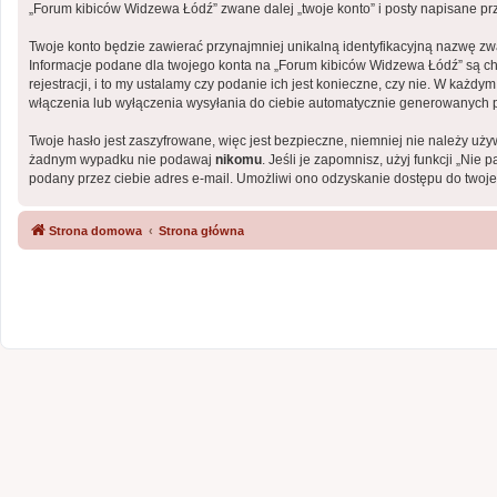
„Forum kibiców Widzewa Łódź” zwane dalej „twoje konto” i posty napisane prze
Twoje konto będzie zawierać przynajmniej unikalną identyfikacyjną nazwę zwa
Informacje podane dla twojego konta na „Forum kibiców Widzewa Łódź” są c
rejestracji, i to my ustalamy czy podanie ich jest konieczne, czy nie. W ka
włączenia lub wyłączenia wysyłania do ciebie automatycznie generowanych 
Twoje hasło jest zaszyfrowane, więc jest bezpieczne, niemniej nie należy uż
żadnym wypadku nie podawaj
nikomu
. Jeśli je zapomnisz, użyj funkcji „Ni
podany przez ciebie adres e-mail. Umożliwi ono odzyskanie dostępu do twoje
Strona domowa
Strona główna