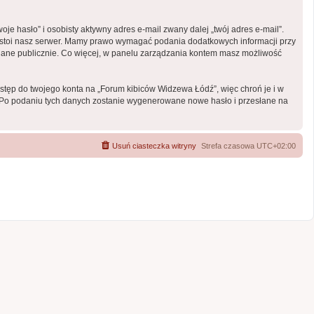
e hasło” i osobisty aktywny adres e-mail zwany dalej „twój adres e-mail”.
 stoi nasz serwer. Mamy prawo wymagać podania dodatkowych informacji przy
ietlane publicznie. Co więcej, w panelu zarządzania kontem masz możliwość
ostęp do twojego konta na „Forum kibiców Widzewa Łódź”, więc chroń je i w
il. Po podaniu tych danych zostanie wygenerowane nowe hasło i przesłane na
Usuń ciasteczka witryny
Strefa czasowa
UTC+02:00