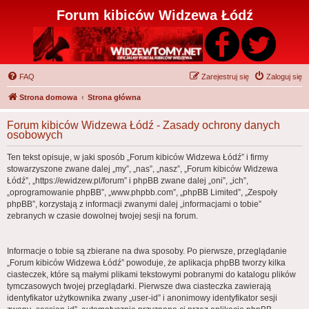
Forum kibiców Widzewa Łódź
FAQ
Zarejestruj się
Zaloguj się
Strona domowa
Strona główna
Forum kibiców Widzewa Łódź - Zasady ochrony danych
osobowych
Ten tekst opisuje, w jaki sposób „Forum kibiców Widzewa Łódź” i firmy
stowarzyszone zwane dalej „my”, „nas”, „nasz”, „Forum kibiców Widzewa
Łódź”, „https://ewidzew.pl/forum” i phpBB zwane dalej „oni”, „ich”,
„oprogramowanie phpBB”, „www.phpbb.com”, „phpBB Limited”, „Zespoły
phpBB”, korzystają z informacji zwanymi dalej „informacjami o tobie”
zebranych w czasie dowolnej twojej sesji na forum.
Informacje o tobie są zbierane na dwa sposoby. Po pierwsze, przeglądanie
„Forum kibiców Widzewa Łódź” powoduje, że aplikacja phpBB tworzy kilka
ciasteczek, które są małymi plikami tekstowymi pobranymi do katalogu plików
tymczasowych twojej przeglądarki. Pierwsze dwa ciasteczka zawierają
identyfikator użytkownika zwany „user-id” i anonimowy identyfikator sesji