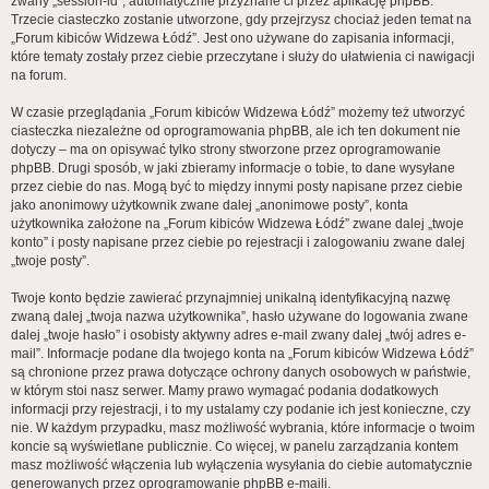
zwany „session-id”, automatycznie przyznane ci przez aplikację phpBB.
Trzecie ciasteczko zostanie utworzone, gdy przejrzysz chociaż jeden temat na
„Forum kibiców Widzewa Łódź”. Jest ono używane do zapisania informacji,
które tematy zostały przez ciebie przeczytane i służy do ułatwienia ci nawigacji
na forum.
W czasie przeglądania „Forum kibiców Widzewa Łódź” możemy też utworzyć
ciasteczka niezależne od oprogramowania phpBB, ale ich ten dokument nie
dotyczy – ma on opisywać tylko strony stworzone przez oprogramowanie
phpBB. Drugi sposób, w jaki zbieramy informacje o tobie, to dane wysyłane
przez ciebie do nas. Mogą być to między innymi posty napisane przez ciebie
jako anonimowy użytkownik zwane dalej „anonimowe posty”, konta
użytkownika założone na „Forum kibiców Widzewa Łódź” zwane dalej „twoje
konto” i posty napisane przez ciebie po rejestracji i zalogowaniu zwane dalej
„twoje posty”.
Twoje konto będzie zawierać przynajmniej unikalną identyfikacyjną nazwę
zwaną dalej „twoja nazwa użytkownika”, hasło używane do logowania zwane
dalej „twoje hasło” i osobisty aktywny adres e-mail zwany dalej „twój adres e-
mail”. Informacje podane dla twojego konta na „Forum kibiców Widzewa Łódź”
są chronione przez prawa dotyczące ochrony danych osobowych w państwie,
w którym stoi nasz serwer. Mamy prawo wymagać podania dodatkowych
informacji przy rejestracji, i to my ustalamy czy podanie ich jest konieczne, czy
nie. W każdym przypadku, masz możliwość wybrania, które informacje o twoim
koncie są wyświetlane publicznie. Co więcej, w panelu zarządzania kontem
masz możliwość włączenia lub wyłączenia wysyłania do ciebie automatycznie
generowanych przez oprogramowanie phpBB e-maili.