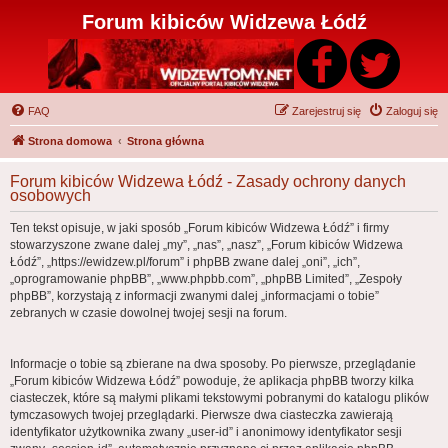
Forum kibiców Widzewa Łódź
FAQ
Zarejestruj się
Zaloguj się
Strona domowa
Strona główna
Forum kibiców Widzewa Łódź - Zasady ochrony danych
osobowych
Ten tekst opisuje, w jaki sposób „Forum kibiców Widzewa Łódź” i firmy
stowarzyszone zwane dalej „my”, „nas”, „nasz”, „Forum kibiców Widzewa
Łódź”, „https://ewidzew.pl/forum” i phpBB zwane dalej „oni”, „ich”,
„oprogramowanie phpBB”, „www.phpbb.com”, „phpBB Limited”, „Zespoły
phpBB”, korzystają z informacji zwanymi dalej „informacjami o tobie”
zebranych w czasie dowolnej twojej sesji na forum.
Informacje o tobie są zbierane na dwa sposoby. Po pierwsze, przeglądanie
„Forum kibiców Widzewa Łódź” powoduje, że aplikacja phpBB tworzy kilka
ciasteczek, które są małymi plikami tekstowymi pobranymi do katalogu plików
tymczasowych twojej przeglądarki. Pierwsze dwa ciasteczka zawierają
identyfikator użytkownika zwany „user-id” i anonimowy identyfikator sesji