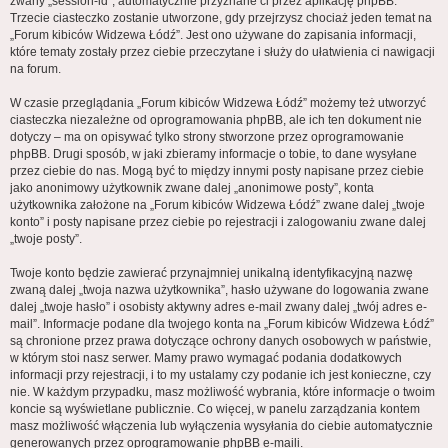
zwany „session-id”, automatycznie przyznane ci przez aplikację phpBB.
Trzecie ciasteczko zostanie utworzone, gdy przejrzysz chociaż jeden temat na
„Forum kibiców Widzewa Łódź”. Jest ono używane do zapisania informacji,
które tematy zostały przez ciebie przeczytane i służy do ułatwienia ci nawigacji
na forum.
W czasie przeglądania „Forum kibiców Widzewa Łódź” możemy też utworzyć
ciasteczka niezależne od oprogramowania phpBB, ale ich ten dokument nie
dotyczy – ma on opisywać tylko strony stworzone przez oprogramowanie
phpBB. Drugi sposób, w jaki zbieramy informacje o tobie, to dane wysyłane
przez ciebie do nas. Mogą być to między innymi posty napisane przez ciebie
jako anonimowy użytkownik zwane dalej „anonimowe posty”, konta
użytkownika założone na „Forum kibiców Widzewa Łódź” zwane dalej „twoje
konto” i posty napisane przez ciebie po rejestracji i zalogowaniu zwane dalej
„twoje posty”.
Twoje konto będzie zawierać przynajmniej unikalną identyfikacyjną nazwę
zwaną dalej „twoja nazwa użytkownika”, hasło używane do logowania zwane
dalej „twoje hasło” i osobisty aktywny adres e-mail zwany dalej „twój adres e-
mail”. Informacje podane dla twojego konta na „Forum kibiców Widzewa Łódź”
są chronione przez prawa dotyczące ochrony danych osobowych w państwie,
w którym stoi nasz serwer. Mamy prawo wymagać podania dodatkowych
informacji przy rejestracji, i to my ustalamy czy podanie ich jest konieczne, czy
nie. W każdym przypadku, masz możliwość wybrania, które informacje o twoim
koncie są wyświetlane publicznie. Co więcej, w panelu zarządzania kontem
masz możliwość włączenia lub wyłączenia wysyłania do ciebie automatycznie
generowanych przez oprogramowanie phpBB e-maili.