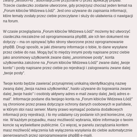
zwany „session-id”, automatycznie przyznane ci przez aplikację phpBB.
Trzecie ciasteczko zostanie utworzone, gdy przejrzysz chociaż jeden temat na
„Forum kibiców Widzewa Łódź”. Jest ono używane do zapisania informacji,
które tematy zostały przez ciebie przeczytane i służy do ułatwienia ci nawigacji
na forum.
W czasie przeglądania „Forum kibiców Widzewa Łódź” możemy też utworzyć
ciasteczka niezależne od oprogramowania phpBB, ale ich ten dokument nie
dotyczy – ma on opisywać tylko strony stworzone przez oprogramowanie
phpBB. Drugi sposób, w jaki zbieramy informacje o tobie, to dane wysyłane
przez ciebie do nas. Mogą być to między innymi posty napisane przez ciebie
jako anonimowy użytkownik zwane dalej „anonimowe posty”, konta
użytkownika założone na „Forum kibiców Widzewa Łódź” zwane dalej „twoje
konto” i posty napisane przez ciebie po rejestracji i zalogowaniu zwane dalej
„twoje posty”.
Twoje konto będzie zawierać przynajmniej unikalną identyfikacyjną nazwę
zwaną dalej „twoja nazwa użytkownika”, hasło używane do logowania zwane
dalej „twoje hasło” i osobisty aktywny adres e-mail zwany dalej „twój adres e-
mail”. Informacje podane dla twojego konta na „Forum kibiców Widzewa Łódź”
są chronione przez prawa dotyczące ochrony danych osobowych w państwie,
w którym stoi nasz serwer. Mamy prawo wymagać podania dodatkowych
informacji przy rejestracji, i to my ustalamy czy podanie ich jest konieczne, czy
nie. W każdym przypadku, masz możliwość wybrania, które informacje o twoim
koncie są wyświetlane publicznie. Co więcej, w panelu zarządzania kontem
masz możliwość włączenia lub wyłączenia wysyłania do ciebie automatycznie
generowanych przez oprogramowanie phpBB e-maili.