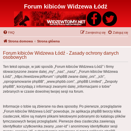
Forum kibiców Widzewa Łódź
FAQ
Zarejestruj się
Zaloguj się
Strona domowa
Strona główna
Forum kibiców Widzewa Łódź - Zasady ochrony danych
osobowych
Ten tekst opisuje, w jaki sposób „Forum kibiców Widzewa Łódź” i firmy
stowarzyszone zwane dalej „my”, „nas”, „nasz”, „Forum kibiców Widzewa
Łódź”, „https://ewidzew.pl/forum” i phpBB zwane dalej „oni”, „ich”,
„oprogramowanie phpBB”, „www.phpbb.com”, „phpBB Limited”, „Zespoły
phpBB”, korzystają z informacji zwanymi dalej „informacjami o tobie”
zebranych w czasie dowolnej twojej sesji na forum.
Informacje o tobie są zbierane na dwa sposoby. Po pierwsze, przeglądanie
„Forum kibiców Widzewa Łódź” powoduje, że aplikacja phpBB tworzy kilka
ciasteczek, które są małymi plikami tekstowymi pobranymi do katalogu plików
tymczasowych twojej przeglądarki. Pierwsze dwa ciasteczka zawierają
identyfikator użytkownika zwany „user-id” i anonimowy identyfikator sesji