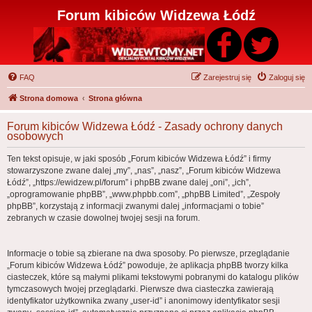
Forum kibiców Widzewa Łódź
FAQ
Zarejestruj się
Zaloguj się
Strona domowa
Strona główna
Forum kibiców Widzewa Łódź - Zasady ochrony danych
osobowych
Ten tekst opisuje, w jaki sposób „Forum kibiców Widzewa Łódź” i firmy
stowarzyszone zwane dalej „my”, „nas”, „nasz”, „Forum kibiców Widzewa
Łódź”, „https://ewidzew.pl/forum” i phpBB zwane dalej „oni”, „ich”,
„oprogramowanie phpBB”, „www.phpbb.com”, „phpBB Limited”, „Zespoły
phpBB”, korzystają z informacji zwanymi dalej „informacjami o tobie”
zebranych w czasie dowolnej twojej sesji na forum.
Informacje o tobie są zbierane na dwa sposoby. Po pierwsze, przeglądanie
„Forum kibiców Widzewa Łódź” powoduje, że aplikacja phpBB tworzy kilka
ciasteczek, które są małymi plikami tekstowymi pobranymi do katalogu plików
tymczasowych twojej przeglądarki. Pierwsze dwa ciasteczka zawierają
identyfikator użytkownika zwany „user-id” i anonimowy identyfikator sesji