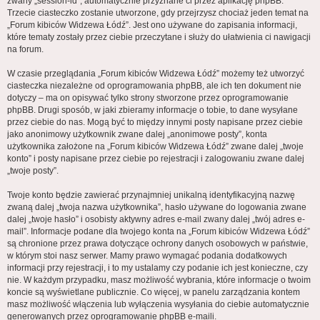
zwany „session-id”, automatycznie przyznane ci przez aplikację phpBB.
Trzecie ciasteczko zostanie utworzone, gdy przejrzysz chociaż jeden temat na
„Forum kibiców Widzewa Łódź”. Jest ono używane do zapisania informacji,
które tematy zostały przez ciebie przeczytane i służy do ułatwienia ci nawigacji
na forum.
W czasie przeglądania „Forum kibiców Widzewa Łódź” możemy też utworzyć
ciasteczka niezależne od oprogramowania phpBB, ale ich ten dokument nie
dotyczy – ma on opisywać tylko strony stworzone przez oprogramowanie
phpBB. Drugi sposób, w jaki zbieramy informacje o tobie, to dane wysyłane
przez ciebie do nas. Mogą być to między innymi posty napisane przez ciebie
jako anonimowy użytkownik zwane dalej „anonimowe posty”, konta
użytkownika założone na „Forum kibiców Widzewa Łódź” zwane dalej „twoje
konto” i posty napisane przez ciebie po rejestracji i zalogowaniu zwane dalej
„twoje posty”.
Twoje konto będzie zawierać przynajmniej unikalną identyfikacyjną nazwę
zwaną dalej „twoja nazwa użytkownika”, hasło używane do logowania zwane
dalej „twoje hasło” i osobisty aktywny adres e-mail zwany dalej „twój adres e-
mail”. Informacje podane dla twojego konta na „Forum kibiców Widzewa Łódź”
są chronione przez prawa dotyczące ochrony danych osobowych w państwie,
w którym stoi nasz serwer. Mamy prawo wymagać podania dodatkowych
informacji przy rejestracji, i to my ustalamy czy podanie ich jest konieczne, czy
nie. W każdym przypadku, masz możliwość wybrania, które informacje o twoim
koncie są wyświetlane publicznie. Co więcej, w panelu zarządzania kontem
masz możliwość włączenia lub wyłączenia wysyłania do ciebie automatycznie
generowanych przez oprogramowanie phpBB e-maili.