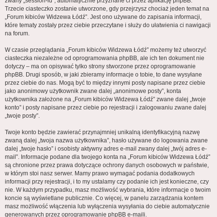
zwany „session-id”, automatycznie przyznane ci przez aplikację phpBB.
Trzecie ciasteczko zostanie utworzone, gdy przejrzysz chociaż jeden temat na
„Forum kibiców Widzewa Łódź”. Jest ono używane do zapisania informacji,
które tematy zostały przez ciebie przeczytane i służy do ułatwienia ci nawigacji
na forum.
W czasie przeglądania „Forum kibiców Widzewa Łódź” możemy też utworzyć
ciasteczka niezależne od oprogramowania phpBB, ale ich ten dokument nie
dotyczy – ma on opisywać tylko strony stworzone przez oprogramowanie
phpBB. Drugi sposób, w jaki zbieramy informacje o tobie, to dane wysyłane
przez ciebie do nas. Mogą być to między innymi posty napisane przez ciebie
jako anonimowy użytkownik zwane dalej „anonimowe posty”, konta
użytkownika założone na „Forum kibiców Widzewa Łódź” zwane dalej „twoje
konto” i posty napisane przez ciebie po rejestracji i zalogowaniu zwane dalej
„twoje posty”.
Twoje konto będzie zawierać przynajmniej unikalną identyfikacyjną nazwę
zwaną dalej „twoja nazwa użytkownika”, hasło używane do logowania zwane
dalej „twoje hasło” i osobisty aktywny adres e-mail zwany dalej „twój adres e-
mail”. Informacje podane dla twojego konta na „Forum kibiców Widzewa Łódź”
są chronione przez prawa dotyczące ochrony danych osobowych w państwie,
w którym stoi nasz serwer. Mamy prawo wymagać podania dodatkowych
informacji przy rejestracji, i to my ustalamy czy podanie ich jest konieczne, czy
nie. W każdym przypadku, masz możliwość wybrania, które informacje o twoim
koncie są wyświetlane publicznie. Co więcej, w panelu zarządzania kontem
masz możliwość włączenia lub wyłączenia wysyłania do ciebie automatycznie
generowanych przez oprogramowanie phpBB e-maili.