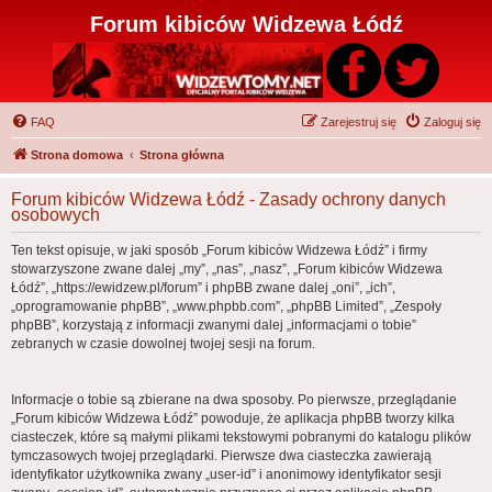
Forum kibiców Widzewa Łódź
FAQ
Zarejestruj się
Zaloguj się
Strona domowa
Strona główna
Forum kibiców Widzewa Łódź - Zasady ochrony danych
osobowych
Ten tekst opisuje, w jaki sposób „Forum kibiców Widzewa Łódź” i firmy
stowarzyszone zwane dalej „my”, „nas”, „nasz”, „Forum kibiców Widzewa
Łódź”, „https://ewidzew.pl/forum” i phpBB zwane dalej „oni”, „ich”,
„oprogramowanie phpBB”, „www.phpbb.com”, „phpBB Limited”, „Zespoły
phpBB”, korzystają z informacji zwanymi dalej „informacjami o tobie”
zebranych w czasie dowolnej twojej sesji na forum.
Informacje o tobie są zbierane na dwa sposoby. Po pierwsze, przeglądanie
„Forum kibiców Widzewa Łódź” powoduje, że aplikacja phpBB tworzy kilka
ciasteczek, które są małymi plikami tekstowymi pobranymi do katalogu plików
tymczasowych twojej przeglądarki. Pierwsze dwa ciasteczka zawierają
identyfikator użytkownika zwany „user-id” i anonimowy identyfikator sesji