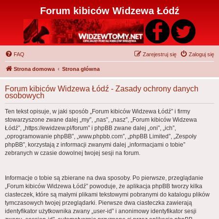
Forum kibiców Widzewa Łódź
FAQ
Zarejestruj się
Zaloguj się
Strona domowa
Strona główna
Forum kibiców Widzewa Łódź - Zasady ochrony danych
osobowych
Ten tekst opisuje, w jaki sposób „Forum kibiców Widzewa Łódź” i firmy
stowarzyszone zwane dalej „my”, „nas”, „nasz”, „Forum kibiców Widzewa
Łódź”, „https://ewidzew.pl/forum” i phpBB zwane dalej „oni”, „ich”,
„oprogramowanie phpBB”, „www.phpbb.com”, „phpBB Limited”, „Zespoły
phpBB”, korzystają z informacji zwanymi dalej „informacjami o tobie”
zebranych w czasie dowolnej twojej sesji na forum.
Informacje o tobie są zbierane na dwa sposoby. Po pierwsze, przeglądanie
„Forum kibiców Widzewa Łódź” powoduje, że aplikacja phpBB tworzy kilka
ciasteczek, które są małymi plikami tekstowymi pobranymi do katalogu plików
tymczasowych twojej przeglądarki. Pierwsze dwa ciasteczka zawierają
identyfikator użytkownika zwany „user-id” i anonimowy identyfikator sesji