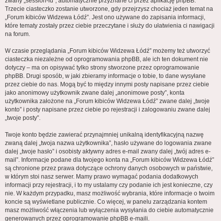
zwany „session-id”, automatycznie przyznane ci przez aplikację phpBB.
Trzecie ciasteczko zostanie utworzone, gdy przejrzysz chociaż jeden temat na
„Forum kibiców Widzewa Łódź”. Jest ono używane do zapisania informacji,
które tematy zostały przez ciebie przeczytane i służy do ułatwienia ci nawigacji
na forum.
W czasie przeglądania „Forum kibiców Widzewa Łódź” możemy też utworzyć
ciasteczka niezależne od oprogramowania phpBB, ale ich ten dokument nie
dotyczy – ma on opisywać tylko strony stworzone przez oprogramowanie
phpBB. Drugi sposób, w jaki zbieramy informacje o tobie, to dane wysyłane
przez ciebie do nas. Mogą być to między innymi posty napisane przez ciebie
jako anonimowy użytkownik zwane dalej „anonimowe posty”, konta
użytkownika założone na „Forum kibiców Widzewa Łódź” zwane dalej „twoje
konto” i posty napisane przez ciebie po rejestracji i zalogowaniu zwane dalej
„twoje posty”.
Twoje konto będzie zawierać przynajmniej unikalną identyfikacyjną nazwę
zwaną dalej „twoja nazwa użytkownika”, hasło używane do logowania zwane
dalej „twoje hasło” i osobisty aktywny adres e-mail zwany dalej „twój adres e-
mail”. Informacje podane dla twojego konta na „Forum kibiców Widzewa Łódź”
są chronione przez prawa dotyczące ochrony danych osobowych w państwie,
w którym stoi nasz serwer. Mamy prawo wymagać podania dodatkowych
informacji przy rejestracji, i to my ustalamy czy podanie ich jest konieczne, czy
nie. W każdym przypadku, masz możliwość wybrania, które informacje o twoim
koncie są wyświetlane publicznie. Co więcej, w panelu zarządzania kontem
masz możliwość włączenia lub wyłączenia wysyłania do ciebie automatycznie
generowanych przez oprogramowanie phpBB e-maili.