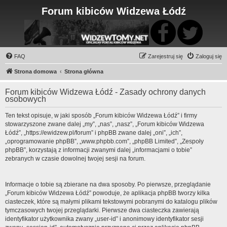
Forum kibiców Widzewa Łódź
FAQ
Zarejestruj się
Zaloguj się
Strona domowa
Strona główna
Forum kibiców Widzewa Łódź - Zasady ochrony danych
osobowych
Ten tekst opisuje, w jaki sposób „Forum kibiców Widzewa Łódź” i firmy
stowarzyszone zwane dalej „my”, „nas”, „nasz”, „Forum kibiców Widzewa
Łódź”, „https://ewidzew.pl/forum” i phpBB zwane dalej „oni”, „ich”,
„oprogramowanie phpBB”, „www.phpbb.com”, „phpBB Limited”, „Zespoły
phpBB”, korzystają z informacji zwanymi dalej „informacjami o tobie”
zebranych w czasie dowolnej twojej sesji na forum.
Informacje o tobie są zbierane na dwa sposoby. Po pierwsze, przeglądanie
„Forum kibiców Widzewa Łódź” powoduje, że aplikacja phpBB tworzy kilka
ciasteczek, które są małymi plikami tekstowymi pobranymi do katalogu plików
tymczasowych twojej przeglądarki. Pierwsze dwa ciasteczka zawierają
identyfikator użytkownika zwany „user-id” i anonimowy identyfikator sesji