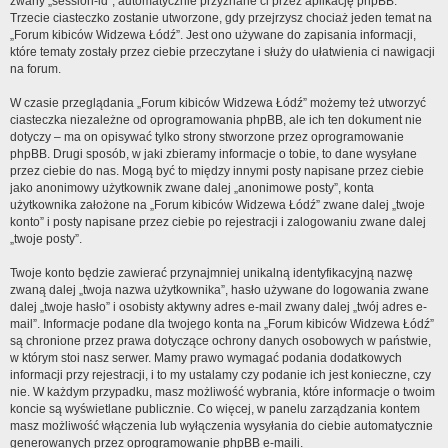
zwany „session-id”, automatycznie przyznane ci przez aplikację phpBB.
Trzecie ciasteczko zostanie utworzone, gdy przejrzysz chociaż jeden temat na
„Forum kibiców Widzewa Łódź”. Jest ono używane do zapisania informacji,
które tematy zostały przez ciebie przeczytane i służy do ułatwienia ci nawigacji
na forum.
W czasie przeglądania „Forum kibiców Widzewa Łódź” możemy też utworzyć
ciasteczka niezależne od oprogramowania phpBB, ale ich ten dokument nie
dotyczy – ma on opisywać tylko strony stworzone przez oprogramowanie
phpBB. Drugi sposób, w jaki zbieramy informacje o tobie, to dane wysyłane
przez ciebie do nas. Mogą być to między innymi posty napisane przez ciebie
jako anonimowy użytkownik zwane dalej „anonimowe posty”, konta
użytkownika założone na „Forum kibiców Widzewa Łódź” zwane dalej „twoje
konto” i posty napisane przez ciebie po rejestracji i zalogowaniu zwane dalej
„twoje posty”.
Twoje konto będzie zawierać przynajmniej unikalną identyfikacyjną nazwę
zwaną dalej „twoja nazwa użytkownika”, hasło używane do logowania zwane
dalej „twoje hasło” i osobisty aktywny adres e-mail zwany dalej „twój adres e-
mail”. Informacje podane dla twojego konta na „Forum kibiców Widzewa Łódź”
są chronione przez prawa dotyczące ochrony danych osobowych w państwie,
w którym stoi nasz serwer. Mamy prawo wymagać podania dodatkowych
informacji przy rejestracji, i to my ustalamy czy podanie ich jest konieczne, czy
nie. W każdym przypadku, masz możliwość wybrania, które informacje o twoim
koncie są wyświetlane publicznie. Co więcej, w panelu zarządzania kontem
masz możliwość włączenia lub wyłączenia wysyłania do ciebie automatycznie
generowanych przez oprogramowanie phpBB e-maili.