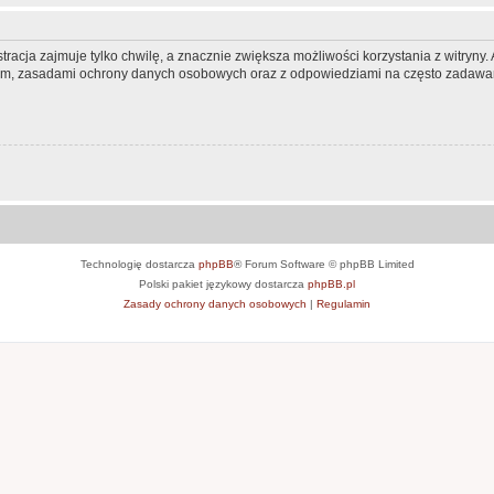
racja zajmuje tylko chwilę, a znacznie zwiększa możliwości korzystania z witryn
nem, zasadami ochrony danych osobowych oraz z odpowiedziami na często zadawan
Technologię dostarcza
phpBB
® Forum Software © phpBB Limited
Polski pakiet językowy dostarcza
phpBB.pl
Zasady ochrony danych osobowych
|
Regulamin