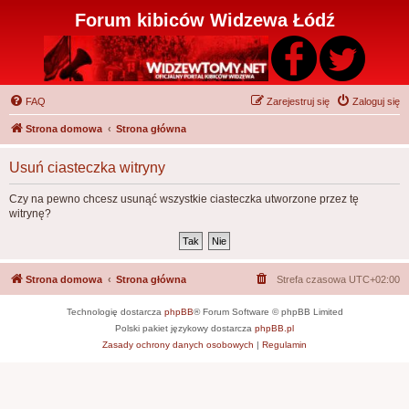
Forum kibiców Widzewa Łódź
FAQ
Zarejestruj się
Zaloguj się
Strona domowa
Strona główna
Usuń ciasteczka witryny
Czy na pewno chcesz usunąć wszystkie ciasteczka utworzone przez tę
witrynę?
Strona domowa
Strona główna
Strefa czasowa
UTC+02:00
Technologię dostarcza
phpBB
® Forum Software © phpBB Limited
Polski pakiet językowy dostarcza
phpBB.pl
Zasady ochrony danych osobowych
|
Regulamin