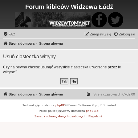
Forum kibiców Widzewa Łódź
FAQ
Zarejestruj się
Zaloguj się
Strona domowa
Strona główna
Usuń ciasteczka witryny
Czy na pewno chcesz usunąć wszystkie ciasteczka utworzone przez tę
witrynę?
Strona domowa
Strona główna
Strefa czasowa
UTC+02:00
Technologię dostarcza
phpBB
® Forum Software © phpBB Limited
Polski pakiet językowy dostarcza
phpBB.pl
Zasady ochrony danych osobowych
|
Regulamin