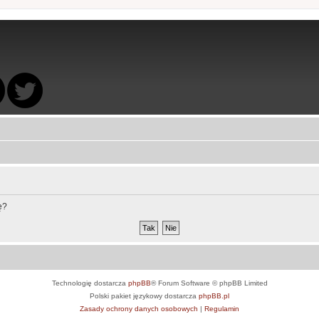
ę?
Technologię dostarcza
phpBB
® Forum Software © phpBB Limited
Polski pakiet językowy dostarcza
phpBB.pl
Zasady ochrony danych osobowych
|
Regulamin