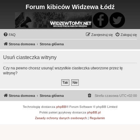
Forum kibiców Widzewa Łódź
FAQ
Zarejestruj się
Zaloguj się
Strona domowa
Strona główna
Usuń ciasteczka witryny
Czy na pewno chcesz usunąć wszystkie ciasteczka utworzone przez tę
witrynę?
Strona domowa
Strona główna
Strefa czasowa
UTC+02:00
Technologię dostarcza
phpBB
® Forum Software © phpBB Limited
Polski pakiet językowy dostarcza
phpBB.pl
Zasady ochrony danych osobowych
|
Regulamin