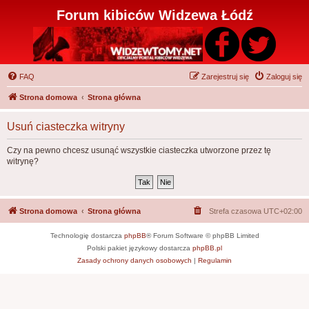
Forum kibiców Widzewa Łódź
FAQ
Zarejestruj się
Zaloguj się
Strona domowa
Strona główna
Usuń ciasteczka witryny
Czy na pewno chcesz usunąć wszystkie ciasteczka utworzone przez tę
witrynę?
Strona domowa
Strona główna
Strefa czasowa
UTC+02:00
Technologię dostarcza
phpBB
® Forum Software © phpBB Limited
Polski pakiet językowy dostarcza
phpBB.pl
Zasady ochrony danych osobowych
|
Regulamin