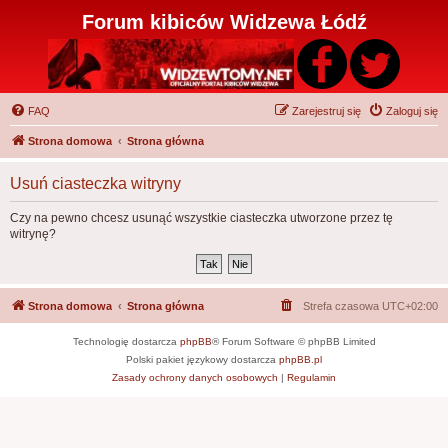
Forum kibiców Widzewa Łódź
FAQ
Zarejestruj się
Zaloguj się
Strona domowa
Strona główna
Usuń ciasteczka witryny
Czy na pewno chcesz usunąć wszystkie ciasteczka utworzone przez tę
witrynę?
Strona domowa
Strona główna
Strefa czasowa
UTC+02:00
Technologię dostarcza
phpBB
® Forum Software © phpBB Limited
Polski pakiet językowy dostarcza
phpBB.pl
Zasady ochrony danych osobowych
|
Regulamin