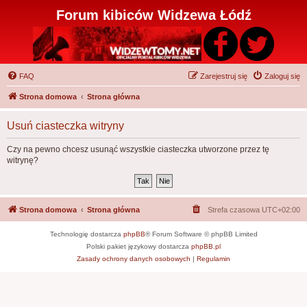
Forum kibiców Widzewa Łódź
FAQ
Zarejestruj się
Zaloguj się
Strona domowa
Strona główna
Usuń ciasteczka witryny
Czy na pewno chcesz usunąć wszystkie ciasteczka utworzone przez tę
witrynę?
Strona domowa
Strona główna
Strefa czasowa
UTC+02:00
Technologię dostarcza
phpBB
® Forum Software © phpBB Limited
Polski pakiet językowy dostarcza
phpBB.pl
Zasady ochrony danych osobowych
|
Regulamin