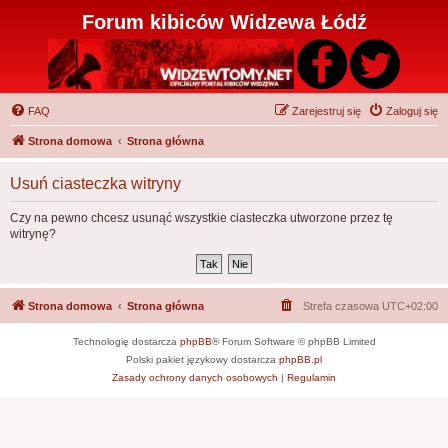
Forum kibiców Widzewa Łódź
FAQ
Zarejestruj się
Zaloguj się
Strona domowa
Strona główna
Usuń ciasteczka witryny
Czy na pewno chcesz usunąć wszystkie ciasteczka utworzone przez tę
witrynę?
Strona domowa
Strona główna
Strefa czasowa
UTC+02:00
Technologię dostarcza
phpBB
® Forum Software © phpBB Limited
Polski pakiet językowy dostarcza
phpBB.pl
Zasady ochrony danych osobowych
|
Regulamin