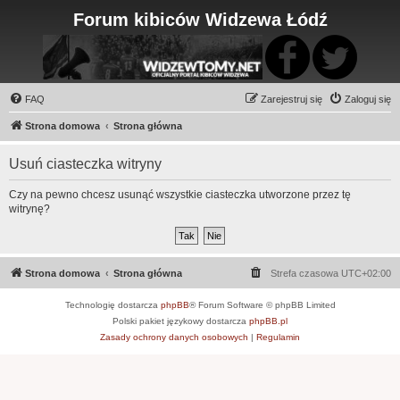
Forum kibiców Widzewa Łódź
FAQ
Zarejestruj się
Zaloguj się
Strona domowa
Strona główna
Usuń ciasteczka witryny
Czy na pewno chcesz usunąć wszystkie ciasteczka utworzone przez tę
witrynę?
Strona domowa
Strona główna
Strefa czasowa
UTC+02:00
Technologię dostarcza
phpBB
® Forum Software © phpBB Limited
Polski pakiet językowy dostarcza
phpBB.pl
Zasady ochrony danych osobowych
|
Regulamin