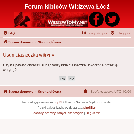
Forum kibiców Widzewa Łódź
FAQ
Zarejestruj się
Zaloguj się
Strona domowa
Strona główna
Usuń ciasteczka witryny
Czy na pewno chcesz usunąć wszystkie ciasteczka utworzone przez tę
witrynę?
Strona domowa
Strona główna
Strefa czasowa
UTC+02:00
Technologię dostarcza
phpBB
® Forum Software © phpBB Limited
Polski pakiet językowy dostarcza
phpBB.pl
Zasady ochrony danych osobowych
|
Regulamin