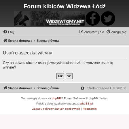
Forum kibiców Widzewa Łódź
FAQ
Zarejestruj się
Zaloguj się
Strona domowa
Strona główna
Usuń ciasteczka witryny
Czy na pewno chcesz usunąć wszystkie ciasteczka utworzone przez tę
witrynę?
Strona domowa
Strona główna
Strefa czasowa
UTC+02:00
Technologię dostarcza
phpBB
® Forum Software © phpBB Limited
Polski pakiet językowy dostarcza
phpBB.pl
Zasady ochrony danych osobowych
|
Regulamin