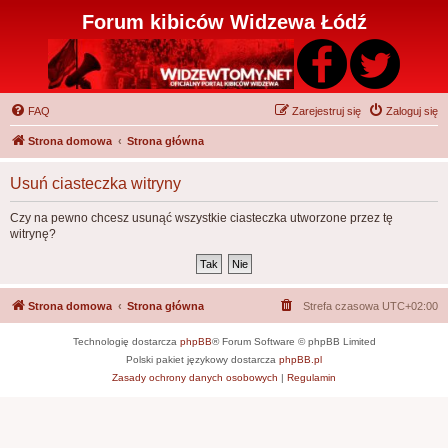
Forum kibiców Widzewa Łódź
FAQ
Zarejestruj się
Zaloguj się
Strona domowa
Strona główna
Usuń ciasteczka witryny
Czy na pewno chcesz usunąć wszystkie ciasteczka utworzone przez tę
witrynę?
Strona domowa
Strona główna
Strefa czasowa
UTC+02:00
Technologię dostarcza
phpBB
® Forum Software © phpBB Limited
Polski pakiet językowy dostarcza
phpBB.pl
Zasady ochrony danych osobowych
|
Regulamin