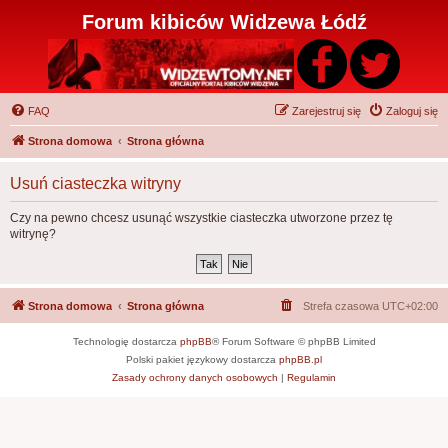
Forum kibiców Widzewa Łódź
FAQ
Zarejestruj się
Zaloguj się
Strona domowa
Strona główna
Usuń ciasteczka witryny
Czy na pewno chcesz usunąć wszystkie ciasteczka utworzone przez tę
witrynę?
Strona domowa
Strona główna
Strefa czasowa
UTC+02:00
Technologię dostarcza
phpBB
® Forum Software © phpBB Limited
Polski pakiet językowy dostarcza
phpBB.pl
Zasady ochrony danych osobowych
|
Regulamin