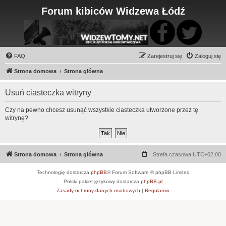
Forum kibiców Widzewa Łódź
FAQ
Zarejestruj się
Zaloguj się
Strona domowa
Strona główna
Usuń ciasteczka witryny
Czy na pewno chcesz usunąć wszystkie ciasteczka utworzone przez tę
witrynę?
Strona domowa
Strona główna
Strefa czasowa
UTC+02:00
Technologię dostarcza
phpBB
® Forum Software © phpBB Limited
Polski pakiet językowy dostarcza
phpBB.pl
Zasady ochrony danych osobowych
|
Regulamin