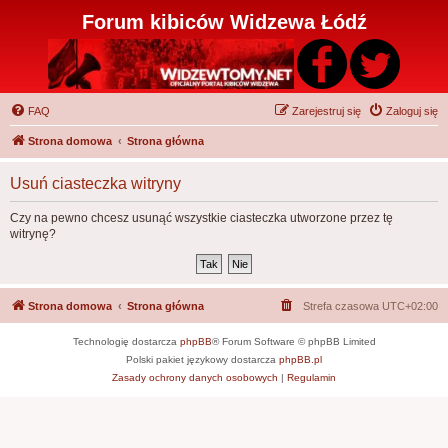
Forum kibiców Widzewa Łódź
FAQ
Zarejestruj się
Zaloguj się
Strona domowa
Strona główna
Usuń ciasteczka witryny
Czy na pewno chcesz usunąć wszystkie ciasteczka utworzone przez tę
witrynę?
Strona domowa
Strona główna
Strefa czasowa
UTC+02:00
Technologię dostarcza
phpBB
® Forum Software © phpBB Limited
Polski pakiet językowy dostarcza
phpBB.pl
Zasady ochrony danych osobowych
|
Regulamin