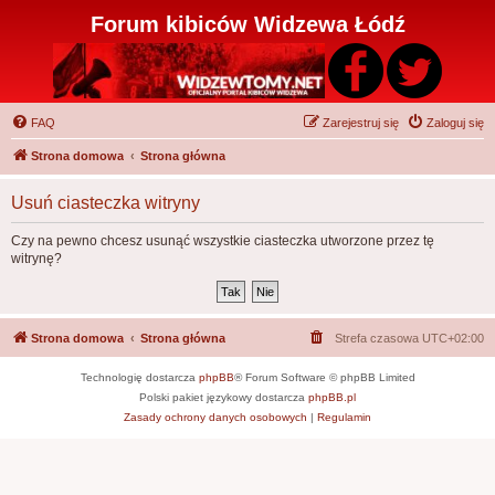
Forum kibiców Widzewa Łódź
FAQ
Zarejestruj się
Zaloguj się
Strona domowa
Strona główna
Usuń ciasteczka witryny
Czy na pewno chcesz usunąć wszystkie ciasteczka utworzone przez tę
witrynę?
Strona domowa
Strona główna
Strefa czasowa
UTC+02:00
Technologię dostarcza
phpBB
® Forum Software © phpBB Limited
Polski pakiet językowy dostarcza
phpBB.pl
Zasady ochrony danych osobowych
|
Regulamin