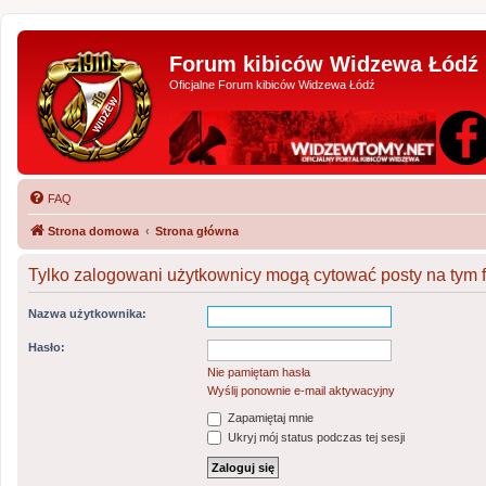
Forum kibiców Widzewa Łódź
Oficjalne Forum kibiców Widzewa Łódź
FAQ
Strona domowa
Strona główna
Tylko zalogowani użytkownicy mogą cytować posty na tym 
Nazwa użytkownika:
Hasło:
Nie pamiętam hasła
Wyślij ponownie e-mail aktywacyjny
Zapamiętaj mnie
Ukryj mój status podczas tej sesji