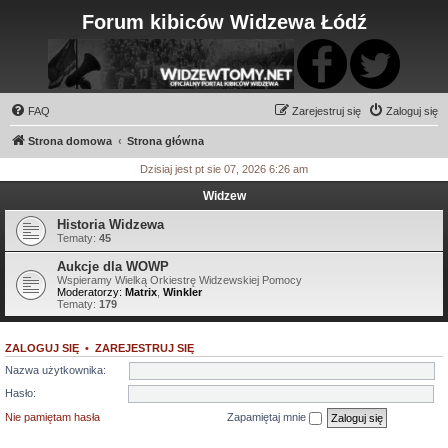
Forum kibiców Widzewa Łódź
FAQ
Zarejestruj się
Zaloguj się
Strona domowa
Strona główna
Dzisiaj jest pt sie 07, 2026 6:26 am
Widzew
Historia Widzewa
Tematy:
45
Aukcje dla WOWP
Wspieramy Wielką Orkiestrę Widzewskiej Pomocy
Moderatorzy:
Matrix
,
Winkler
Tematy:
179
ZALOGUJ SIĘ
•
ZAREJESTRUJ SIĘ
Nazwa użytkownika:
Hasło:
Nie pamiętam hasła
Zapamiętaj mnie