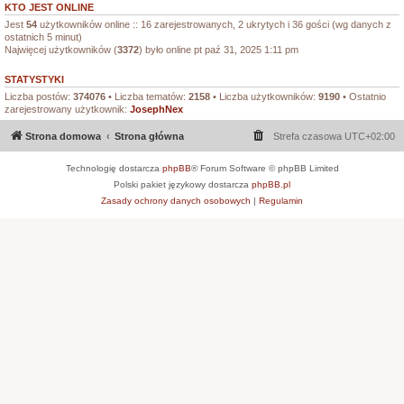
KTO JEST ONLINE
Jest
54
użytkowników online :: 16 zarejestrowanych, 2 ukrytych i 36 gości (wg danych z
ostatnich 5 minut)
Najwięcej użytkowników (
3372
) było online pt paź 31, 2025 1:11 pm
STATYSTYKI
Liczba postów:
374076
• Liczba tematów:
2158
• Liczba użytkowników:
9190
• Ostatnio
zarejestrowany użytkownik:
JosephNex
Strona domowa
Strona główna
Strefa czasowa
UTC+02:00
Technologię dostarcza
phpBB
® Forum Software © phpBB Limited
Polski pakiet językowy dostarcza
phpBB.pl
Zasady ochrony danych osobowych
|
Regulamin