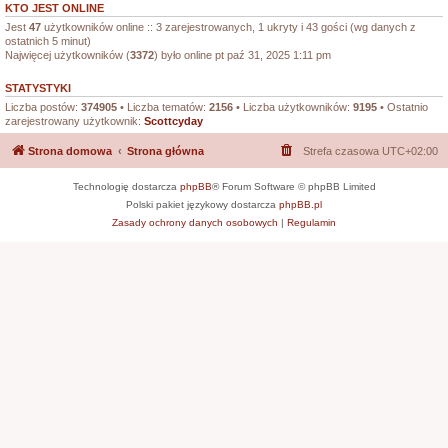
KTO JEST ONLINE
Jest
47
użytkowników online :: 3 zarejestrowanych, 1 ukryty i 43 gości (wg danych z
ostatnich 5 minut)
Najwięcej użytkowników (
3372
) było online pt paź 31, 2025 1:11 pm
STATYSTYKI
Liczba postów:
374905
• Liczba tematów:
2156
• Liczba użytkowników:
9195
• Ostatnio
zarejestrowany użytkownik:
Scottcyday
Strona domowa
Strona główna
Strefa czasowa
UTC+02:00
Technologię dostarcza
phpBB
® Forum Software © phpBB Limited
Polski pakiet językowy dostarcza
phpBB.pl
Zasady ochrony danych osobowych
|
Regulamin