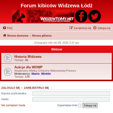
Forum kibiców Widzewa Łódź
FAQ
Zarejestruj się
Zaloguj się
Strona domowa
Strona główna
Dzisiaj jest ndz sie 09, 2026 3:37 am
Widzew
Historia Widzewa
Tematy:
45
Aukcje dla WOWP
Wspieramy Wielką Orkiestrę Widzewskiej Pomocy
Moderatorzy:
Matrix
,
Winkler
Tematy:
179
ZALOGUJ SIĘ
•
ZAREJESTRUJ SIĘ
Nazwa użytkownika:
Hasło:
Nie pamiętam hasła
Zapamiętaj mnie