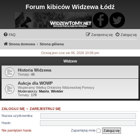
Forum kibiców Widzewa Łódź
FAQ
Zarejestruj się
Zaloguj się
Strona domowa
Strona główna
Dzisiaj jest czw sie 06, 2026 10:08 pm
Widzew
Historia Widzewa
Tematy:
45
Aukcje dla WOWP
Wspieramy Wielką Orkiestrę Widzewskiej Pomocy
Moderatorzy:
Matrix
,
Winkler
Tematy:
179
ZALOGUJ SIĘ
•
ZAREJESTRUJ SIĘ
Nazwa użytkownika:
Hasło:
Nie pamiętam hasła
Zapamiętaj mnie