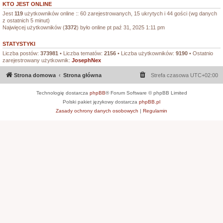
KTO JEST ONLINE
Jest
119
użytkowników online :: 60 zarejestrowanych, 15 ukrytych i 44 gości (wg danych
z ostatnich 5 minut)
Najwięcej użytkowników (
3372
) było online pt paź 31, 2025 1:11 pm
STATYSTYKI
Liczba postów:
373981
• Liczba tematów:
2156
• Liczba użytkowników:
9190
• Ostatnio
zarejestrowany użytkownik:
JosephNex
Strona domowa
Strona główna
Strefa czasowa
UTC+02:00
Technologię dostarcza
phpBB
® Forum Software © phpBB Limited
Polski pakiet językowy dostarcza
phpBB.pl
Zasady ochrony danych osobowych
|
Regulamin