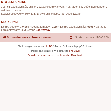
KTO JEST ONLINE
Jest
66
użytkowników online :: 22 zarejestrowanych, 7 ukrytych i 37 gości (wg danych z
ostatnich 5 minut)
Najwięcej użytkowników (
3372
) było online pt paź 31, 2025 1:11 pm
STATYSTYKI
Liczba postów:
374953
• Liczba tematów:
2156
• Liczba użytkowników:
9195
• Ostatnio
zarejestrowany użytkownik:
Scottcyday
Strona domowa
Strona główna
Strefa czasowa
UTC+02:00
Technologię dostarcza
phpBB
® Forum Software © phpBB Limited
Polski pakiet językowy dostarcza
phpBB.pl
Zasady ochrony danych osobowych
|
Regulamin