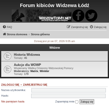
Forum kibiców Widzewa Łódź
FAQ
Zarejestruj się
Zaloguj się
Strona domowa
Strona główna
Dzisiaj jest pt sie 07, 2026 9:05 am
Widzew
Historia Widzewa
Tematy:
45
Aukcje dla WOWP
Wspieramy Wielką Orkiestrę Widzewskiej Pomocy
Moderatorzy:
Matrix
,
Winkler
Tematy:
179
ZALOGUJ SIĘ
•
ZAREJESTRUJ SIĘ
Nazwa użytkownika:
Hasło:
Nie pamiętam hasła
Zapamiętaj mnie