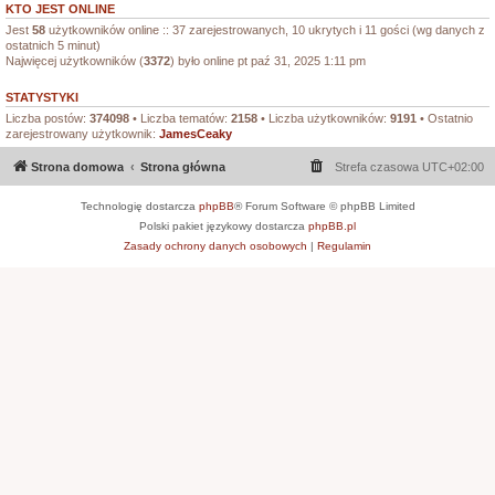
KTO JEST ONLINE
Jest
58
użytkowników online :: 37 zarejestrowanych, 10 ukrytych i 11 gości (wg danych z
ostatnich 5 minut)
Najwięcej użytkowników (
3372
) było online pt paź 31, 2025 1:11 pm
STATYSTYKI
Liczba postów:
374098
• Liczba tematów:
2158
• Liczba użytkowników:
9191
• Ostatnio
zarejestrowany użytkownik:
JamesCeaky
Strona domowa
Strona główna
Strefa czasowa
UTC+02:00
Technologię dostarcza
phpBB
® Forum Software © phpBB Limited
Polski pakiet językowy dostarcza
phpBB.pl
Zasady ochrony danych osobowych
|
Regulamin