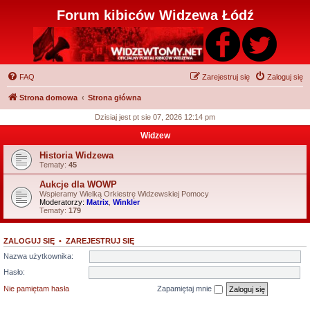
Forum kibiców Widzewa Łódź
FAQ
Zarejestruj się
Zaloguj się
Strona domowa
Strona główna
Dzisiaj jest pt sie 07, 2026 12:14 pm
Widzew
Historia Widzewa
Tematy:
45
Aukcje dla WOWP
Wspieramy Wielką Orkiestrę Widzewskiej Pomocy
Moderatorzy:
Matrix
,
Winkler
Tematy:
179
ZALOGUJ SIĘ
•
ZAREJESTRUJ SIĘ
Nazwa użytkownika:
Hasło:
Nie pamiętam hasła
Zapamiętaj mnie