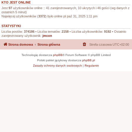
KTO JEST ONLINE
Jest
97
użytkowników online :: 41 zarejestrowanych, 10 ukrytych i 46 gości (wg danych z
ostatnich 5 minut)
Najwięcej użytkowników (
3372
) było online pt paź 31, 2025 1:11 pm
STATYSTYKI
Liczba postów:
374186
• Liczba tematów:
2158
• Liczba użytkowników:
9192
• Ostatnio
zarejestrowany użytkownik:
jmcon
Strona domowa
Strona główna
Strefa czasowa
UTC+02:00
Technologię dostarcza
phpBB
® Forum Software © phpBB Limited
Polski pakiet językowy dostarcza
phpBB.pl
Zasady ochrony danych osobowych
|
Regulamin