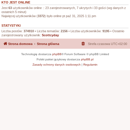
KTO JEST ONLINE
Jest
63
użytkowników online :: 23 zarejestrowanych, 7 ukrytych i 33 gości (wg danych z
ostatnich 5 minut)
Najwięcej użytkowników (
3372
) było online pt paź 31, 2025 1:11 pm
STATYSTYKI
Liczba postów:
374910
• Liczba tematów:
2156
• Liczba użytkowników:
9195
• Ostatnio
zarejestrowany użytkownik:
Scottcyday
Strona domowa
Strona główna
Strefa czasowa
UTC+02:00
Technologię dostarcza
phpBB
® Forum Software © phpBB Limited
Polski pakiet językowy dostarcza
phpBB.pl
Zasady ochrony danych osobowych
|
Regulamin