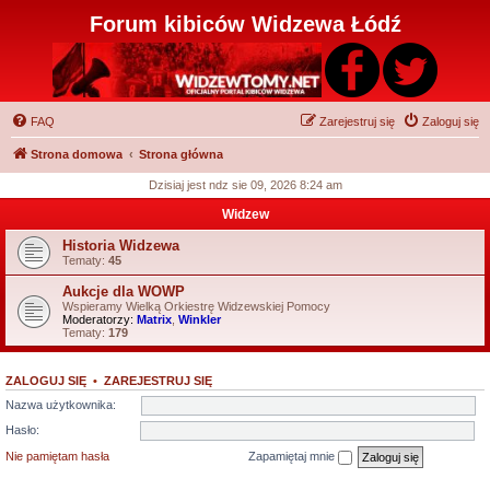
Forum kibiców Widzewa Łódź
FAQ
Zarejestruj się
Zaloguj się
Strona domowa
Strona główna
Dzisiaj jest ndz sie 09, 2026 8:24 am
Widzew
Historia Widzewa
Tematy:
45
Aukcje dla WOWP
Wspieramy Wielką Orkiestrę Widzewskiej Pomocy
Moderatorzy:
Matrix
,
Winkler
Tematy:
179
ZALOGUJ SIĘ
•
ZAREJESTRUJ SIĘ
Nazwa użytkownika:
Hasło:
Nie pamiętam hasła
Zapamiętaj mnie