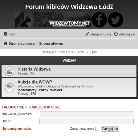
Forum kibiców Widzewa Łódź
FAQ
Zarejestruj się
Zaloguj się
Strona domowa
Strona główna
Dzisiaj jest czw sie 06, 2026 5:03 pm
Widzew
Historia Widzewa
Tematy:
45
Aukcje dla WOWP
Wspieramy Wielką Orkiestrę Widzewskiej Pomocy
Moderatorzy:
Matrix
,
Winkler
Tematy:
179
ZALOGUJ SIĘ
•
ZAREJESTRUJ SIĘ
Nazwa użytkownika:
Hasło:
Nie pamiętam hasła
Zapamiętaj mnie