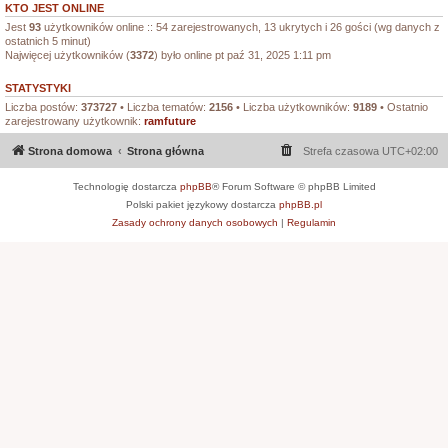
KTO JEST ONLINE
Jest
93
użytkowników online :: 54 zarejestrowanych, 13 ukrytych i 26 gości (wg danych z
ostatnich 5 minut)
Najwięcej użytkowników (
3372
) było online pt paź 31, 2025 1:11 pm
STATYSTYKI
Liczba postów:
373727
• Liczba tematów:
2156
• Liczba użytkowników:
9189
• Ostatnio
zarejestrowany użytkownik:
ramfuture
Strona domowa
Strona główna
Strefa czasowa
UTC+02:00
Technologię dostarcza
phpBB
® Forum Software © phpBB Limited
Polski pakiet językowy dostarcza
phpBB.pl
Zasady ochrony danych osobowych
|
Regulamin