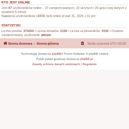
KTO JEST ONLINE
Jest
67
użytkowników online :: 37 zarejestrowanych, 10 ukrytych i 20 gości (wg danych z
ostatnich 5 minut)
Najwięcej użytkowników (
3372
) było online pt paź 31, 2025 1:11 pm
STATYSTYKI
Liczba postów:
374204
• Liczba tematów:
2158
• Liczba użytkowników:
9192
• Ostatnio
zarejestrowany użytkownik:
jmcon
Strona domowa
Strona główna
Strefa czasowa
UTC+02:00
Technologię dostarcza
phpBB
® Forum Software © phpBB Limited
Polski pakiet językowy dostarcza
phpBB.pl
Zasady ochrony danych osobowych
|
Regulamin