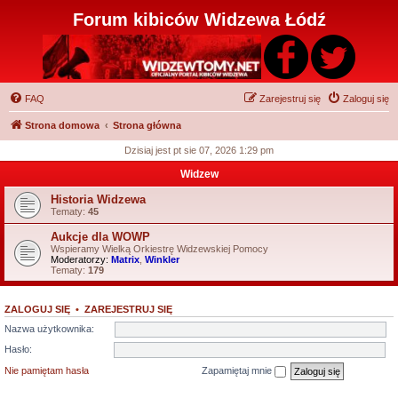
Forum kibiców Widzewa Łódź
FAQ
Zarejestruj się
Zaloguj się
Strona domowa
Strona główna
Dzisiaj jest pt sie 07, 2026 1:29 pm
Widzew
Historia Widzewa
Tematy:
45
Aukcje dla WOWP
Wspieramy Wielką Orkiestrę Widzewskiej Pomocy
Moderatorzy:
Matrix
,
Winkler
Tematy:
179
ZALOGUJ SIĘ
•
ZAREJESTRUJ SIĘ
Nazwa użytkownika:
Hasło:
Nie pamiętam hasła
Zapamiętaj mnie