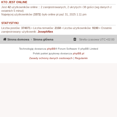
KTO JEST ONLINE
Jest
42
użytkowników online :: 2 zarejestrowanych, 2 ukrytych i 38 gości (wg danych z
ostatnich 5 minut)
Najwięcej użytkowników (
3372
) było online pt paź 31, 2025 1:11 pm
STATYSTYKI
Liczba postów:
374071
• Liczba tematów:
2158
• Liczba użytkowników:
9190
• Ostatnio
zarejestrowany użytkownik:
JosephNex
Strona domowa
Strona główna
Strefa czasowa
UTC+02:00
Technologię dostarcza
phpBB
® Forum Software © phpBB Limited
Polski pakiet językowy dostarcza
phpBB.pl
Zasady ochrony danych osobowych
|
Regulamin