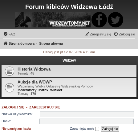
Forum kibiców Widzewa Łódź
FAQ
Zarejestruj się
Zaloguj się
Strona domowa
Strona główna
Dzisiaj jest pt sie 07, 2026 4:19 am
Widzew
Historia Widzewa
Tematy:
45
Aukcje dla WOWP
Wspieramy Wielką Orkiestrę Widzewskiej Pomocy
Moderatorzy:
Matrix
,
Winkler
Tematy:
179
ZALOGUJ SIĘ
•
ZAREJESTRUJ SIĘ
Nazwa użytkownika:
Hasło:
Nie pamiętam hasła
Zapamiętaj mnie