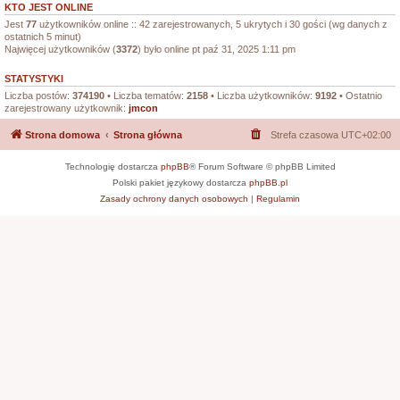
KTO JEST ONLINE
Jest
77
użytkowników online :: 42 zarejestrowanych, 5 ukrytych i 30 gości (wg danych z
ostatnich 5 minut)
Najwięcej użytkowników (
3372
) było online pt paź 31, 2025 1:11 pm
STATYSTYKI
Liczba postów:
374190
• Liczba tematów:
2158
• Liczba użytkowników:
9192
• Ostatnio
zarejestrowany użytkownik:
jmcon
Strona domowa
Strona główna
Strefa czasowa
UTC+02:00
Technologię dostarcza
phpBB
® Forum Software © phpBB Limited
Polski pakiet językowy dostarcza
phpBB.pl
Zasady ochrony danych osobowych
|
Regulamin