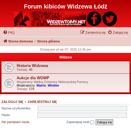
Forum kibiców Widzewa Łódź
FAQ
Zarejestruj się
Zaloguj się
Strona domowa
Strona główna
Dzisiaj jest pt sie 07, 2026 12:45 pm
Widzew
Historia Widzewa
Tematy:
45
Aukcje dla WOWP
Wspieramy Wielką Orkiestrę Widzewskiej Pomocy
Moderatorzy:
Matrix
,
Winkler
Tematy:
179
ZALOGUJ SIĘ
•
ZAREJESTRUJ SIĘ
Nazwa użytkownika:
Hasło:
Nie pamiętam hasła
Zapamiętaj mnie