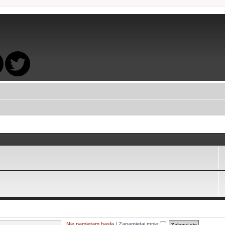
Nie pamiętam hasła
|
Zapamiętaj mnie