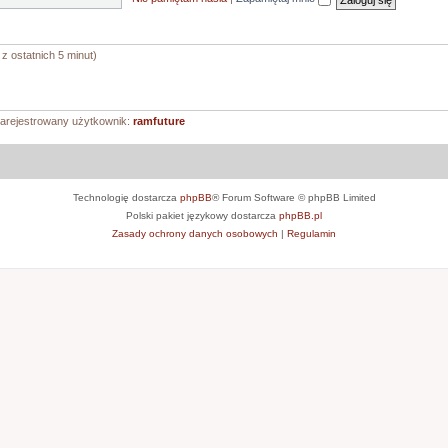
z ostatnich 5 minut)
zarejestrowany użytkownik:
ramfuture
Technologię dostarcza
phpBB
® Forum Software © phpBB Limited
Polski pakiet językowy dostarcza
phpBB.pl
Zasady ochrony danych osobowych
|
Regulamin