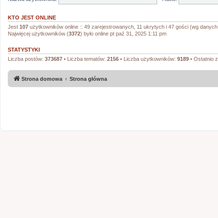
KTO JEST ONLINE
Jest
107
użytkowników online :: 49 zarejestrowanych, 11 ukrytych i 47 gości (wg danych 
Najwięcej użytkowników (
3372
) było online pt paź 31, 2025 1:11 pm
STATYSTYKI
Liczba postów:
373687
• Liczba tematów:
2156
• Liczba użytkowników:
9189
• Ostatnio 
Strona domowa
Strona główna