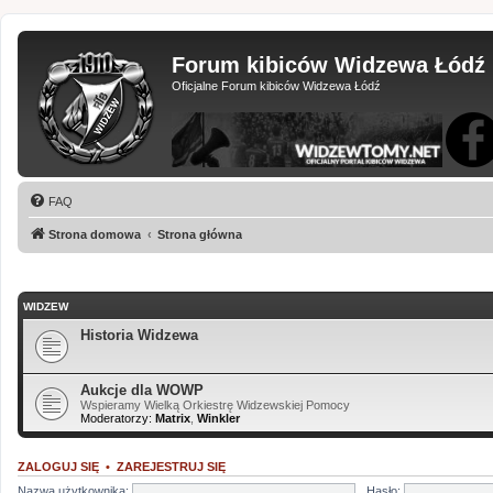
Forum kibiców Widzewa Łódź
Oficjalne Forum kibiców Widzewa Łódź
FAQ
Strona domowa
Strona główna
WIDZEW
Historia Widzewa
Aukcje dla WOWP
Wspieramy Wielką Orkiestrę Widzewskiej Pomocy
Moderatorzy:
Matrix
,
Winkler
ZALOGUJ SIĘ
•
ZAREJESTRUJ SIĘ
Nazwa użytkownika:
Hasło: