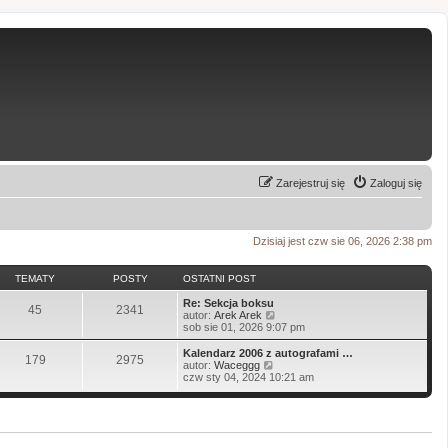
Zarejestruj się
Zaloguj się
Dzisiaj jest czw sie 06, 2026 2:38 pm
TEMATY
POSTY
OSTATNI POST
Re: Sekcja boksu
45
2341
W
autor:
Arek Arek
y
sob sie 01, 2026 9:07 pm
ś
w
Kalendarz 2006 z autografami …
179
2975
i
W
autor:
Waceggg
e
y
czw sty 04, 2024 10:21 am
t
ś
l
w
n
i
a
e
j
t
n
l