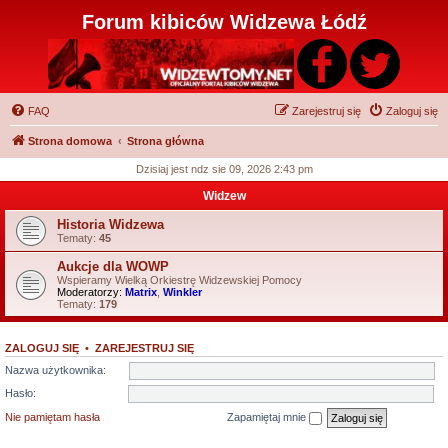
Forum kibiców Widzewa Łódź
FAQ
Zarejestruj się
Zaloguj się
Strona domowa
Strona główna
Dzisiaj jest ndz sie 09, 2026 2:43 pm
Widzew
Historia Widzewa
Tematy:
45
Aukcje dla WOWP
Wspieramy Wielką Orkiestrę Widzewskiej Pomocy
Moderatorzy:
Matrix
,
Winkler
Tematy:
179
ZALOGUJ SIĘ
•
ZAREJESTRUJ SIĘ
Nazwa użytkownika:
Hasło:
Nie pamiętam hasła
Zapamiętaj mnie