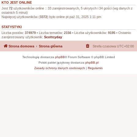
KTO JEST ONLINE
Jest
72
użytkowników online :: 33 zarejestrowanych, 5 ukrytych i 34 gości (wg danych z
ostatnich 5 minut)
Najwięcej użytkowników (
3372
) było online pt paź 31, 2025 1:11 pm
STATYSTYKI
Liczba postów:
374979
• Liczba tematów:
2156
• Liczba użytkowników:
9195
• Ostatnio
zarejestrowany użytkownik:
Scottcyday
Strona domowa
Strona główna
Strefa czasowa
UTC+02:00
Technologię dostarcza
phpBB
® Forum Software © phpBB Limited
Polski pakiet językowy dostarcza
phpBB.pl
Zasady ochrony danych osobowych
|
Regulamin