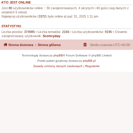
KTO JEST ONLINE
Jest
80
użytkowników online :: 36 zarejestrowanych, 4 ukrytych i 40 gości (wg danych z
ostatnich 5 minut)
Najwięcej użytkowników (
3372
) było online pt paź 31, 2025 1:11 pm
STATYSTYKI
Liczba postów:
374985
• Liczba tematów:
2156
• Liczba użytkowników:
9195
• Ostatnio
zarejestrowany użytkownik:
Scottcyday
Strona domowa
Strona główna
Strefa czasowa
UTC+02:00
Technologię dostarcza
phpBB
® Forum Software © phpBB Limited
Polski pakiet językowy dostarcza
phpBB.pl
Zasady ochrony danych osobowych
|
Regulamin