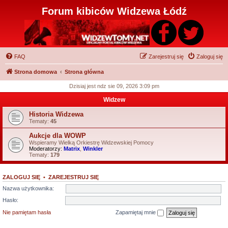
Forum kibiców Widzewa Łódź
FAQ
Zarejestruj się
Zaloguj się
Strona domowa
Strona główna
Dzisiaj jest ndz sie 09, 2026 3:09 pm
Widzew
Historia Widzewa
Tematy:
45
Aukcje dla WOWP
Wspieramy Wielką Orkiestrę Widzewskiej Pomocy
Moderatorzy:
Matrix
,
Winkler
Tematy:
179
ZALOGUJ SIĘ
•
ZAREJESTRUJ SIĘ
Nazwa użytkownika:
Hasło:
Nie pamiętam hasła
Zapamiętaj mnie