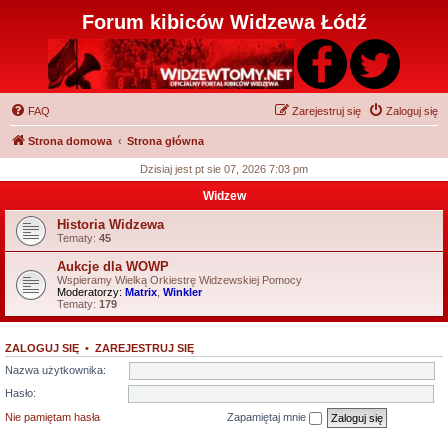
Forum kibiców Widzewa Łódź
FAQ
Zarejestruj się
Zaloguj się
Strona domowa
Strona główna
Dzisiaj jest pt sie 07, 2026 7:03 pm
Widzew
Historia Widzewa
Tematy:
45
Aukcje dla WOWP
Wspieramy Wielką Orkiestrę Widzewskiej Pomocy
Moderatorzy:
Matrix
,
Winkler
Tematy:
179
ZALOGUJ SIĘ
•
ZAREJESTRUJ SIĘ
Nazwa użytkownika:
Hasło:
Nie pamiętam hasła
Zapamiętaj mnie