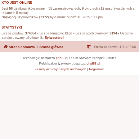
KTO JEST ONLINE
Jest
56
użytkowników online :: 35 zarejestrowanych, 9 ukrytych i 12 gości (wg danych z
ostatnich 5 minut)
Najwięcej użytkowników (
3372
) było online pt paź 31, 2025 1:11 pm
STATYSTYKI
Liczba postów:
374354
• Liczba tematów:
2156
• Liczba użytkowników:
9194
• Ostatnio
zarejestrowany użytkownik:
Sylwesterpl
Strona domowa
Strona główna
Strefa czasowa
UTC+02:00
Technologię dostarcza
phpBB
® Forum Software © phpBB Limited
Polski pakiet językowy dostarcza
phpBB.pl
Zasady ochrony danych osobowych
|
Regulamin