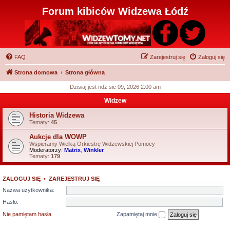
Forum kibiców Widzewa Łódź
FAQ
Zarejestruj się
Zaloguj się
Strona domowa
Strona główna
Dzisiaj jest ndz sie 09, 2026 2:00 am
Widzew
Historia Widzewa
Tematy:
45
Aukcje dla WOWP
Wspieramy Wielką Orkiestrę Widzewskiej Pomocy
Moderatorzy:
Matrix
,
Winkler
Tematy:
179
ZALOGUJ SIĘ
•
ZAREJESTRUJ SIĘ
Nazwa użytkownika:
Hasło:
Nie pamiętam hasła
Zapamiętaj mnie