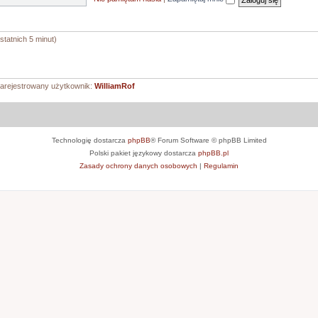
statnich 5 minut)
zarejestrowany użytkownik:
WilliamRof
Technologię dostarcza
phpBB
® Forum Software © phpBB Limited
Polski pakiet językowy dostarcza
phpBB.pl
Zasady ochrony danych osobowych
|
Regulamin