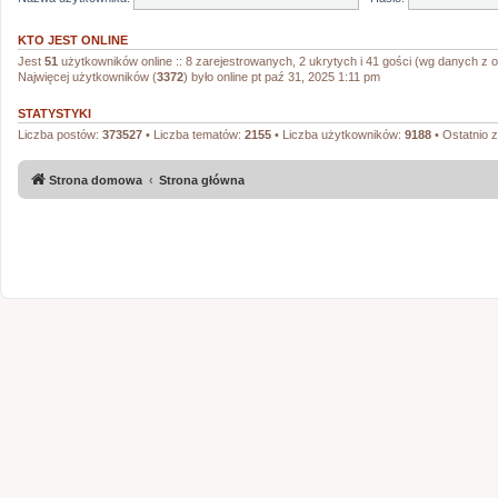
KTO JEST ONLINE
Jest
51
użytkowników online :: 8 zarejestrowanych, 2 ukrytych i 41 gości (wg danych z o
Najwięcej użytkowników (
3372
) było online pt paź 31, 2025 1:11 pm
STATYSTYKI
Liczba postów:
373527
• Liczba tematów:
2155
• Liczba użytkowników:
9188
• Ostatnio 
Strona domowa
Strona główna