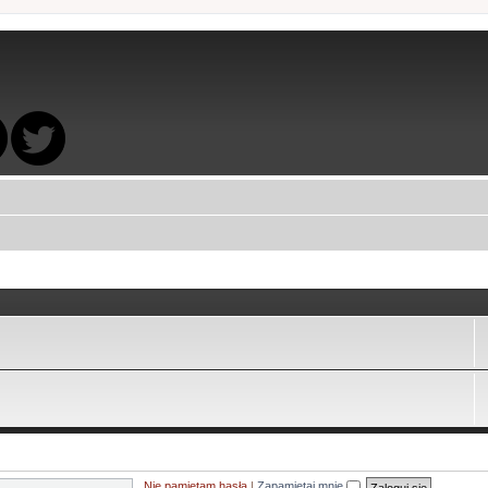
Nie pamiętam hasła
|
Zapamiętaj mnie