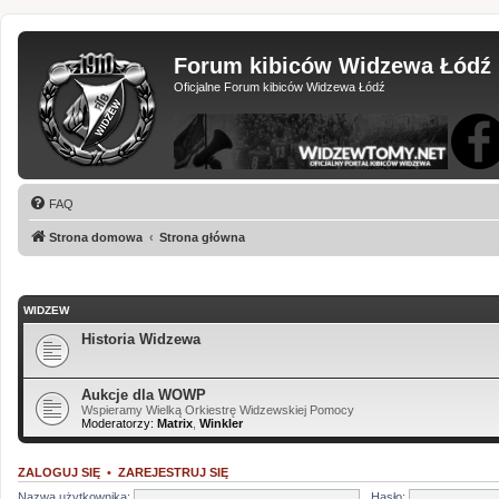
Forum kibiców Widzewa Łódź
Oficjalne Forum kibiców Widzewa Łódź
FAQ
Strona domowa
Strona główna
WIDZEW
Historia Widzewa
Aukcje dla WOWP
Wspieramy Wielką Orkiestrę Widzewskiej Pomocy
Moderatorzy:
Matrix
,
Winkler
ZALOGUJ SIĘ
•
ZAREJESTRUJ SIĘ
Nazwa użytkownika:
Hasło: