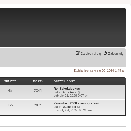
Zarejestruj się
Zaloguj się
Dzisiaj jest czw sie 06, 2026 1:45 am
TEMATY
POSTY
OSTATNI POST
Re: Sekcja boksu
45
2341
W
autor:
Arek Arek
y
sob sie 01, 2026 9:07 pm
ś
w
Kalendarz 2006 z autografami …
179
2975
i
W
autor:
Waceggg
e
y
czw sty 04, 2024 10:21 am
t
ś
l
w
n
i
a
e
j
t
n
l